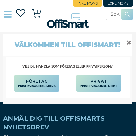
INKL. MOMS
EXKL. MOMS
Favoriter
Kundvagn
✖
DIGITALRAMAR
VÄLKOMMEN TILL OFFISMART!
DATORTILLBEHÖR
DATORPRODUKTER
BILDSKÄRMAR OCH TILLBEHÖR
DIGITALRAMAR
VILL DU HANDLA SOM FÖRETAG ELLER PRIVATPERSON?
FÖRETAG
PRIVAT
PRISER VISAS EXKL. MOMS
PRISER VISAS INKL. MOMS
ANMÄL DIG TILL OFFISMARTS
NYHETSBREV