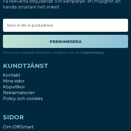
Få relevanta erbjudande och kampanjer, en möjlighet att
handla smartare helt enkelt.
PRENUMERERA
Dina personuppgifter behandlas i enlighet med vår
integritetspolicy
.
KUNDTJÄNST
Kontakt
Mina sidor
Köpvillkor
Reklamationer
Policy och cookies
SIDOR
Om OffiSmart