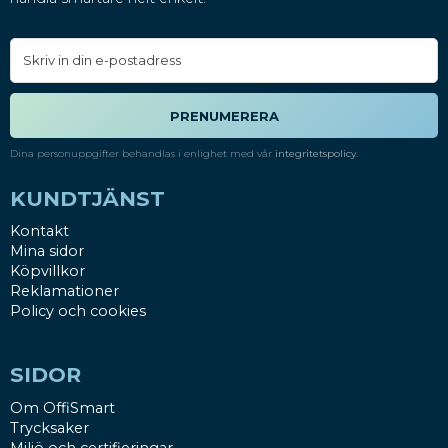
PRENUMERERA
Dina personuppgifter behandlas i enlighet med vår
integritetspolicy
.
KUNDTJÄNST
Kontakt
Mina sidor
Köpvillkor
Reklamationer
Policy och cookies
SIDOR
Om OffiSmart
Trycksaker
Miljö och certifieringar