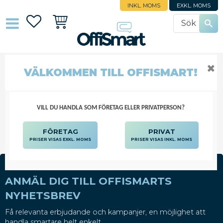
INKL. MOMS
EXKL. MOMS
Favoriter
Kundvagn
✖
VÄLKOMMEN TILL OFFISMART!
DATORRYGGSÄCKAR
DATORTILLBEHÖR
DATORVÄSKOR
DATORRYGGSÄCKAR
VILL DU HANDLA SOM FÖRETAG ELLER PRIVATPERSON?
FÖRETAG
PRIVAT
PRISER VISAS EXKL. MOMS
PRISER VISAS INKL. MOMS
ANMÄL DIG TILL OFFISMARTS
NYHETSBREV
Få relevanta erbjudande och kampanjer, en möjlighet att
handla smartare helt enkelt.