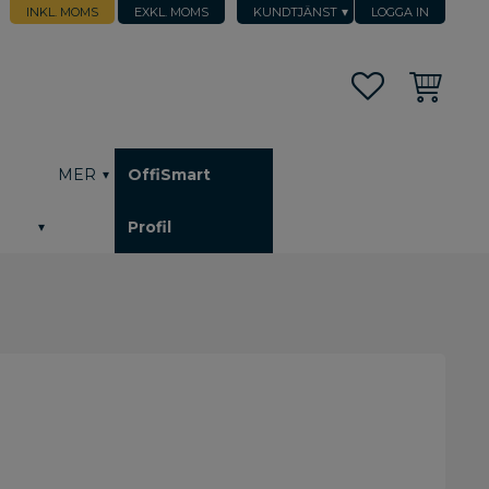
INKL. MOMS
EXKL. MOMS
KUNDTJÄNST
LOGGA IN
Favoriter
Kundvagn
h
MER
OffiSmart
Profil