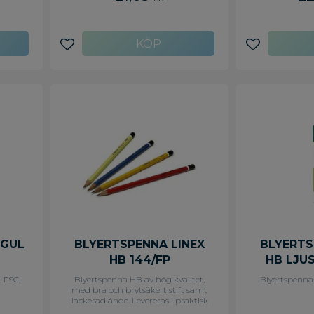
Lägg till i favoriter
Lägg till i f
 GUL
BLYERTSPENNA LINEX
BLYERTS
HB 144/FP
HB LJU
, FSC,
Blyertspenna HB av hög kvalitet,
Blyertspenna
med bra och brytsäkert stift samt
lackerad ände. Levereras i praktisk
klassförpacking med 144 st pennor