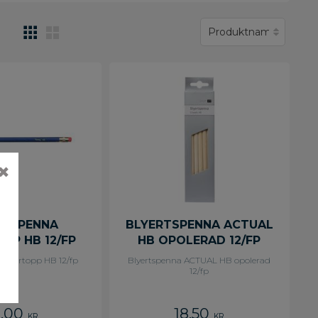
✖
RTSPENNA
BLYERTSPENNA ACTUAL
PP HB 12/FP
HB OPOLERAD 12/FP
 radertopp HB 12/fp
Blyertspenna ACTUAL HB opolerad
12/fp
,00
18,50
KR
KR