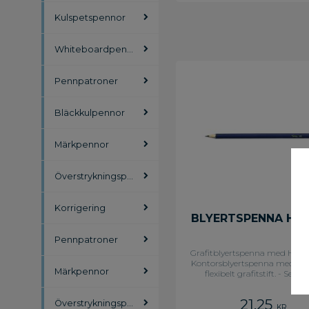
Kulspetspennor
Whiteboardpennor
Pennpatroner
Bläckkulpennor
Märkpennor
Överstrykningspennor
Korrigering
BLYERTSPENNA HB 1
Pennpatroner
Grafitblyertspenna med HB-h
Kontorsblyertspenna med sta
Märkpennor
flexibelt grafitstift. - Sexka
pennkropp - Tillverkad 
jelutongträ - HB-hårdhet - 12
21,25
Överstrykningspennor
KR