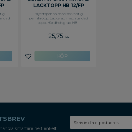
FP
LACKTOPP HB 12/FP
tig
Blyertspenna med sexkantig
rundad
pennkropp. Lackerad med rundad
-
topp. Hårdhetsgrad HB -
Hårdhetsgrad: HB
25,75
KR
Lägg till i favoriter
ETSBREV
handla smartare helt enkelt.