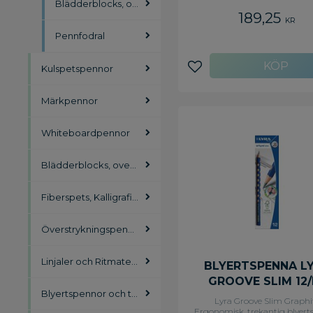
Blädderblocks, overheadpennor
189,25
KR
Pennfodral
Kulspetspennor
Lägg till i favoriter
Märkpennor
Whiteboardpennor
Blädderblocks, overheadpennor
Fiberspets, Kalligrafipennor
Överstrykningspennor
Linjaler och Ritmateriel
BLYERTSPENNA L
GROOVE SLIM 12/
Blyertspennor och tillbehör
Lyra Groove Slim Graphi
Ergonomisk, trekantig blyer