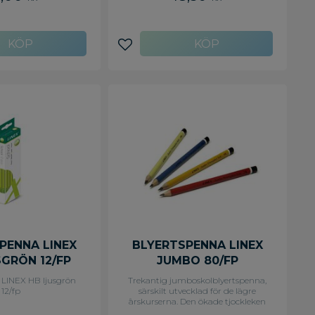
avoriter
Lägg till i favoriter
PENNA LINEX
BLYERTSPENNA LINEX
SGRÖN 12/FP
JUMBO 80/FP
 LINEX HB ljusgrön
Trekantig jumboskolblyertspenna,
12/fp
särskilt utvecklad för de lägre
årskurserna. Den ökade tjockleken
och mjuka glidskyddsbeläggningen