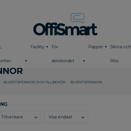
,
Facility
För
Papper
Skriva oc
etter
skrivbordet
Rita
NNOR
BLYERTSPENNOR OCH TILLBEHÖR
BLYERTSPENNOR
Tillverkare
Visa endast
Actual
5
Finns i lager
2