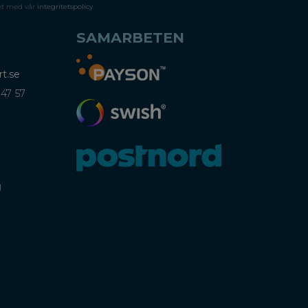
et med vår
integritetspolicy
.
SAMARBETEN
t.se
 47 57
)