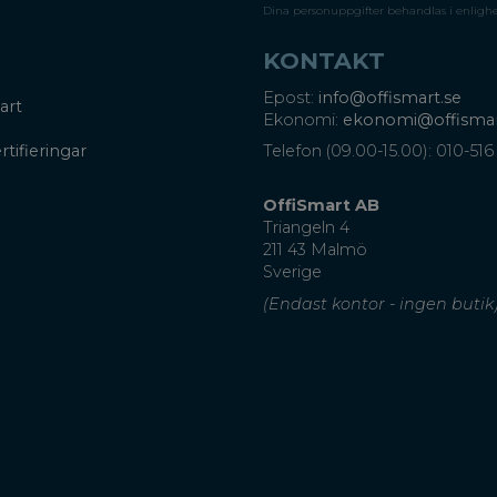
Dina personuppgifter behandlas i enligh
KONTAKT
Epost:
info@offismart.se
art
Ekonomi:
ekonomi@offismar
rtifieringar
Telefon (09.00-15.00): 010-516
OffiSmart AB
Triangeln 4
211 43 Malmö
Sverige
(Endast kontor - ingen butik