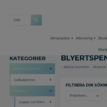
Almanackor
Arkivering
Block
Blank
BLYERTSPE
KATEGORIER
SKRIVA OCH RITA
PENNOR
SKRIVA OCH RITA
Gelkulpennor
Pennor
Prisintervall
Linjaler och Ritmateriel
18
985