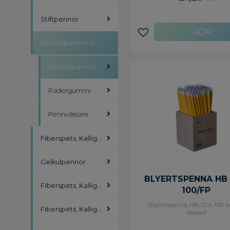
Stiftpennor
Lägg till i favoriter
Blyertspennor och tillbehör
Blyertspennor
Radergummi
Pennvässare
Fiberspets, Kalligrafipennor
Gelkulpennor
BLYERTSPENNA HB
Fiberspets, Kalligrafipennor
100/FP
Blyertspenna, HB, Gul, 100-p
Fiberspets, Kalligrafipennor
Vässad