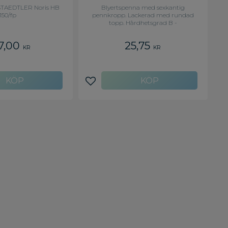
50/FP
STAEDTLER Noris HB
Blyertspenna med sexkantig
150/fp
pennkropp. Lackerad med rundad
topp. Hårdhetsgrad B -
Hårdhetsgrad: B
7,00
25,75
KR
KR
avoriter
Lägg till i favoriter