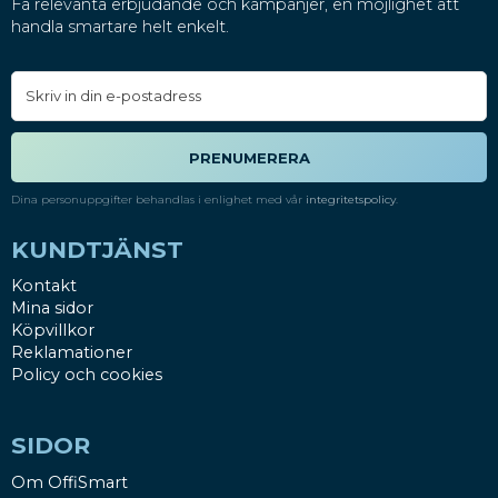
Få relevanta erbjudande och kampanjer, en möjlighet att
handla smartare helt enkelt.
PRENUMERERA
Dina personuppgifter behandlas i enlighet med vår
integritetspolicy
.
KUNDTJÄNST
Kontakt
Mina sidor
Köpvillkor
Reklamationer
Policy och cookies
SIDOR
Om OffiSmart