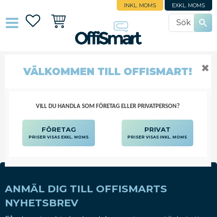
INKL. MOMS
EXKL. MOMS
Favoriter
Kundvagn
✖
BILDSKÄRMSSTÄLL
VÄLKOMMEN TILL OFFISMART!
DATORTILLBEHÖR
BILDSKÄRMAR OCH TILLBEHÖR
BILDSKÄRMSSTÄLL
VILL DU HANDLA SOM FÖRETAG ELLER PRIVATPERSON?
FÖRETAG
PRIVAT
PRISER VISAS EXKL. MOMS
PRISER VISAS INKL. MOMS
ANMÄL DIG TILL OFFISMARTS
NYHETSBREV