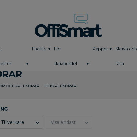
,
Facility
För
Papper
Skriva oc
etter
skrivbordet
Rita
DRAR
OR OCH KALENDRAR
FICKKALENDRAR
Tillverkare
Visa endast
Burde
18
Finns i lager
0