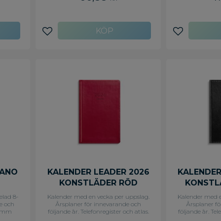
dagar,
Innehåll: Atlas, Kyrkliga helgdagar,
03 Omslag: P
nar,
Flaggdagar, Helgdagar/aftnar,
Innehåll: K
,
Månfaser, Namnsdagar,
Flaggdagar,
rsikt,
Internationella helgdagar översikt,
Månfaser
Temadagar/händelser, Årsöversikt/
Internationell
Lägg till i favoriter
Lägg till i f
rsikt/
årsöversikter, Årsplan/årsplaner Antal
Telef
er Antal
sidor: 168 FSC Mix
Temadagar/hän
: FSC
årsöversikter, Å
sidor: 128 In
LANO
KALENDER LEADER 2026
KALENDER
KONSTLÄDER RÖD
KONSTL
elad 8-
Kalender med en vecka per uppslag.
Kalender med e
de och
Årsplaner för innevarande och
Årsplaner f
58 mm
följande år. Telefonregister och atlas.
följande år. Tel
slag.
Format: 83x127 mm Layout:
Format: 83