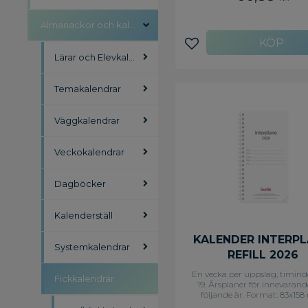
Innehåll: Atlas, Kyrkliga helg
Flaggdagar, Helgdagar/aft
Almanackor och kalendrar
Månfaser, Namnsdagar
Internationella helgdagar öve
Löst telefonregister,
Lägg till i favoriter
Lärar och Elevkalendrar
Temadagar/händelser, Årsöve
årsöversikter, Årsplan/årsplan
sidor: 168 Miljöinformation
papper
Temakalendrar
Väggkalendrar
Veckokalendrar
Dagböcker
Kalenderställ
KALENDER INTERP
Systemkalendrar
REFILL 2026
En vecka per uppslag, timind
Fickkalendrar
19. Årsplaner för innevaran
följande år. Format: 83x1
Layout: Stående. Vecka/upp