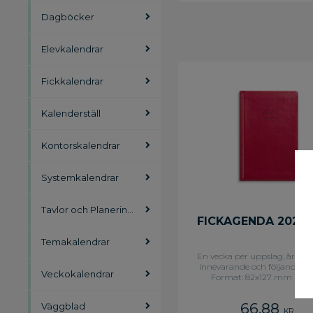
Dagböcker
Elevkalendrar
Fickkalendrar
Kalenderställ
Kontorskalendrar
Systemkalendrar
Tavlor och Planeringsblad
FICKAGENDA 2026
Temakalendrar
En vecka per uppslag, årspla
innevarande och följande år. 
Veckokalendrar
Format: 82x127 mm Layo
Liggande. Vecka/uppsla
Kalendarium: 2025-12-15 - 202
66,88
Väggblad
Omslag: Konstläder. Inbu
KR