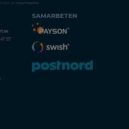
et med vår
integritetspolicy
.
SAMARBETEN
t.se
 47 57
)