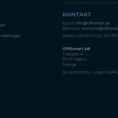
Dina personuppgifter behandlas i enligh
KONTAKT
Epost:
info@offismart.se
art
Ekonomi:
ekonomi@offismar
rtifieringar
Telefon (09.00-15.00): 010-516
OffiSmart AB
Triangeln 4
211 43 Malmö
Sverige
(Endast kontor - ingen butik