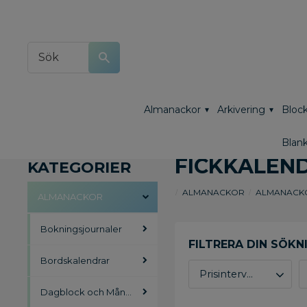
Almanackor
Arkivering
Block
Blank
FICKKALEN
KATEGORIER
ALMANACKOR
ALMANACK
ALMANACKOR
Bokningsjournaler
Bordskalendrar
Prisintervall
Dagblock och Månadsblock
32
365