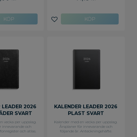
last. Spiralbunden
Vecka/uppslag. Timindelning 8-19
yrkliga helgdagar,
Kalendarium: 2025-09-15 - 2027-03-
 Helgdagar/aftnar,
14 Omslag: Kartong. Spiralbunden.
, Namnsdagar,
Innehåll: Kyrkliga helgdagar,
a helgdagar översikt,
Flaggdagar, Helgdagar/aftnar,
avoriter
Lägg till i favoriter
onregister,
Månfaser, Namnsdagar,
delser, Årsöversikt/
Internationella helgdagar översikt,
rsplan/årsplaner Antal
Temadagar/händelser, Årsöversikt/
nehåller PVC FSC Mix
årsöversikter, Årsplan/årsplaner Antal
sidor: 160 FSC Mix
 LEADER 2026
KALENDER LEADER 2026
ÄDER SVART
PLAST SVART
n vecka per uppslag.
Kalender med en vecka per uppslag.
ör innevarande och
Årsplaner för innevarande och
efonregister och atlas.
följande år. Anteckningshäfte.
x127 mm Layout:
Format: 83x127 mm Layout: