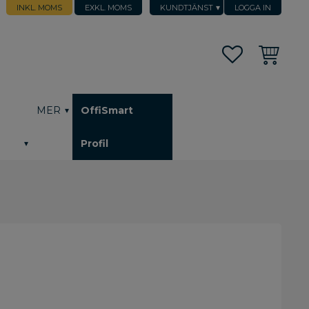
INKL. MOMS
EXKL. MOMS
KUNDTJÄNST
LOGGA IN
Favoriter
Kundvagn
h
MER
OffiSmart
Profil