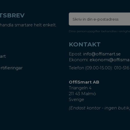
ETSBREV
handla smartare helt enkelt.
Dina personuppgifter behandlas i enligh
KONTAKT
Epost:
info@offismart.se
art
Ekonomi:
ekonomi@offismar
rtifieringar
Telefon (09.00-15.00): 010-516
OffiSmart AB
Triangeln 4
211 43 Malmö
Sverige
(Endast kontor - ingen butik