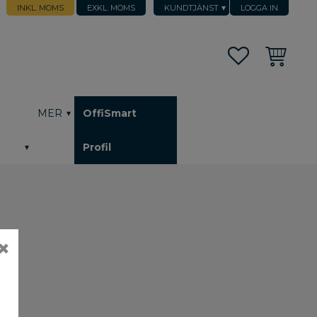
INKL. MOMS
EXKL. MOMS
KUNDTJÄNST
LOGGA IN
Favoriter
Kundvagn
h
MER
OffiSmart
Profil
✖