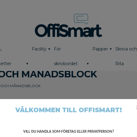
,
Facility
För
Papper
Skriva oc
etter
skrivbordet
Rita
OCH MÅNADSBLOCK
 OCH MÅNADSBLOCK
VÄLKOMMEN TILL OFFISMART!
VILL DU HANDLA SOM FÖRETAG ELLER PRIVATPERSON?