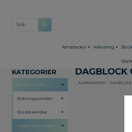
Almanackor
Arkivering
Block
Blank
DAGBLOCK 
KATEGORIER
ALMANACKOR
DAGBLOCK
ALMANACKOR
Bokningsjournaler
Bordskalendrar
Dagblock och Månadsblock