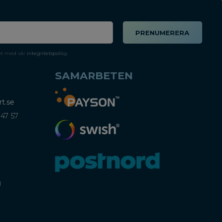
PRENUMERERA
et med vår
integritetspolicy
.
SAMARBETEN
t.se
 47 57
)