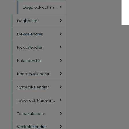
Dagblock och månadsblock
Dagböcker
Elevkalendrar
Fickkalendrar
Kalenderställ
Kontorskalendrar
Systemkalendrar
Tavlor och Planeringsblad
Temakalendrar
Veckokalendrar