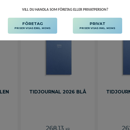
VILL DU HANDLA SOM FÖRETAG ELLER PRIVATPERSON?
FÖRETAG
PRIVAT
PRISER VISAS EXKL. MOMS
PRISER VISAS INKL. MOMS
LEN
TIDJOURNAL 2026 BLÅ
TIDJOUR
268,13
26
KR