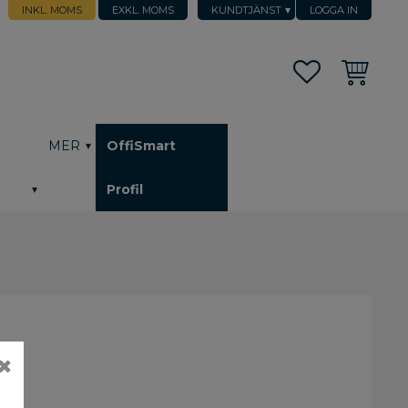
INKL. MOMS
EXKL. MOMS
KUNDTJÄNST
LOGGA IN
Favoriter
Kundvagn
h
MER
OffiSmart
Profil
✖