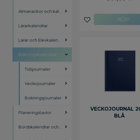
Almanackor och kalendrar
Lägg till i favoriter
Lärarkalendrar
Lärar och Elevkalendrar
Bokningskalendrar
Tidsjournaler
Veckojournaler
Bokningsjournaler
VECKOJOURNAL 2
Planeringstavlor
BLÅ
Bordskalendrar och skrivunderlägg