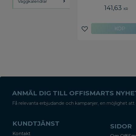
Väggkalendrar
141,63
KR
Lägg till i favoriter
ANMÄL DIG TILL OFFISMARTS NYH
Få relevanta erbjudande och kampanjer, en möjlighet att 
KUNDTJÄNST
SIDOR
Kontakt