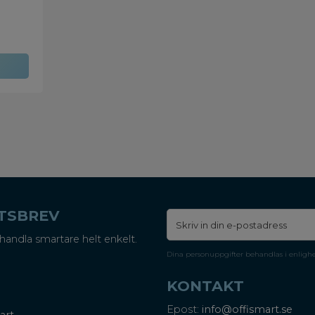
ETSBREV
handla smartare helt enkelt.
Dina personuppgifter behandlas i enligh
KONTAKT
Epost:
info@offismart.se