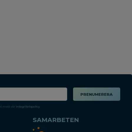
PRENUMERERA
et med vår
integritetspolicy
.
SAMARBETEN