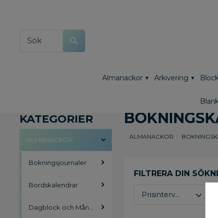
Almanackor
Arkivering
Block
Blank
BOKNINGSK
KATEGORIER
ALMANACKOR
BOKNINGS
ALMANACKOR
Bokningsjournaler
Bordskalendrar
Prisintervall
Dagblock och Månadsblock
141
362