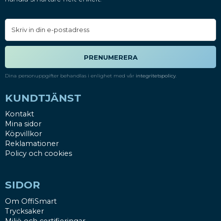
PRENUMERERA
Dina personuppgifter behandlas i enlighet med vår
integritetspolicy
.
KUNDTJÄNST
Kontakt
Mina sidor
Köpvillkor
Reklamationer
Policy och cookies
SIDOR
Om OffiSmart
Trycksaker
Miljö och certifieringar