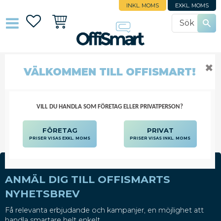
INKL. MOMS
EXKL. MOMS
Favoriter
Kundvagn
✖
VÄLKOMMEN TILL OFFISMART!
SYSTEMKALENDRAR
ALMANACKOR
SYSTEMKALENDRAR
VILL DU HANDLA SOM FÖRETAG ELLER PRIVATPERSON?
FÖRETAG
PRIVAT
PRISER VISAS EXKL. MOMS
PRISER VISAS INKL. MOMS
ANMÄL DIG TILL OFFISMARTS
NYHETSBREV
Få relevanta erbjudande och kampanjer, en möjlighet att
handla smartare helt enkelt.