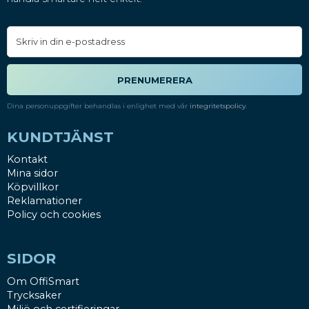
PRENUMERERA
Dina personuppgifter behandlas i enlighet med vår
integritetspolicy
.
KUNDTJÄNST
Kontakt
Mina sidor
Köpvillkor
Reklamationer
Policy och cookies
SIDOR
Om OffiSmart
Trycksaker
Miljö och certifieringar