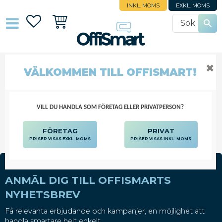
INKL. MOMS
EXKL. MOMS
Favoriter
Kundvagn
✖
VÄLKOMMEN TILL OFFISMART!
THERMO
KONTORSMASKINER
FAXAR
THERMO
VILL DU HANDLA SOM FÖRETAG ELLER PRIVATPERSON?
FÖRETAG
PRIVAT
PRISER VISAS EXKL. MOMS
PRISER VISAS INKL. MOMS
ANMÄL DIG TILL OFFISMARTS
NYHETSBREV
Få relevanta erbjudande och kampanjer, en möjlighet att
handla smartare helt enkelt.