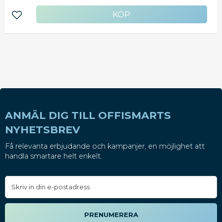
Inkluderade tillbehör: Vagga - Luftfuktighet vid
drift: 5 - 95 % (icke-kondenserande) - Lutning
Lägg till i favoriter
(grader): 65 - Max arbetsavstånd: 36.8 cm -
Medföljande kablar: 1 x USB-kabel - extern -
Minsta streckkodsbredd: 4 mil (mil = 1/1000 tum) -
OK-meddelande: Ljudsignal, LED-indikator - PCS
(Print Contrast Signal): 25% - Sensorupplösning:
640 x 480 - Skanningshastighet: 762 mm / sek -
Typ av skanningselement: 2D-imager - Vikt: 161.6
g - Mått: B 6.6 x D 9.9 x H 16.5 cm - Garanti: 1 år
ANMÄL DIG TILL OFFISMARTS
NYHETSBREV
Få relevanta erbjudande och kampanjer, en möjlighet att
handla smartare helt enkelt.
PRENUMERERA