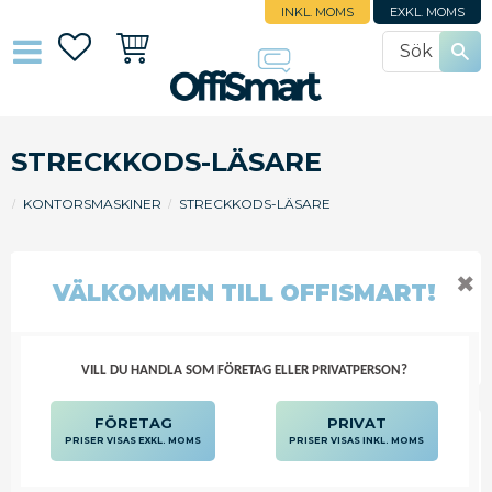
INKL. MOMS
EXKL. MOMS
Favoriter
Kundvagn
STRECKKODS-LÄSARE
KONTORSMASKINER
STRECKKODS-LÄSARE
✖
VÄLKOMMEN TILL OFFISMART!
FILTRERA
SORTERA
VILL DU HANDLA SOM FÖRETAG ELLER PRIVATPERSON?
FÖRETAG
PRIVAT
PRISER VISAS EXKL. MOMS
PRISER VISAS INKL. MOMS
STRECKKODSLÄSARE
DATALOGIC USB TD1120