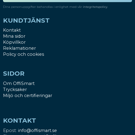
Dina personuppgifter behandlas i enlighet med vår
integritetspolicy
.
KUNDTJÄNST
Kontakt
Mina sidor
Köpvillkor
Reklamationer
Policy och cookies
SIDOR
Om OffiSmart
Trycksaker
Miljö och certifieringar
KONTAKT
Epost:
info@offismart.se