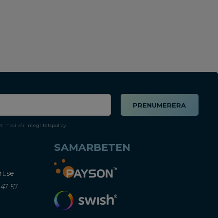
PRENUMERERA
et med vår
integritetspolicy
.
SAMARBETEN
t.se
 47 57