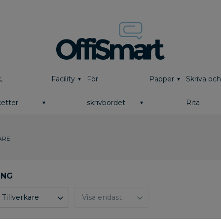
,
Facility
För
Papper
Skriva oc
etter
skrivbordet
Rita
ARE
Tillverkare
Visa endast
brother
5
Finns i lager
0