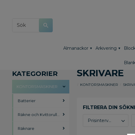
Almanackor
Arkivering
Block
Blank
SKRIVARE
KATEGORIER
KONTORSMASKINER
SKRIV
KONTORSMASKINER
Batterier
Räkne och Kvittorullar
Prisintervall
Räknare
2 726
5 173