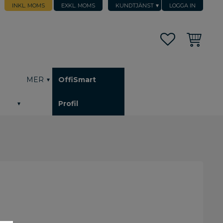
INKL. MOMS
EXKL. MOMS
KUNDTJÄNST
LOGGA IN
Favoriter
Kundvagn
h
MER
OffiSmart
Profil