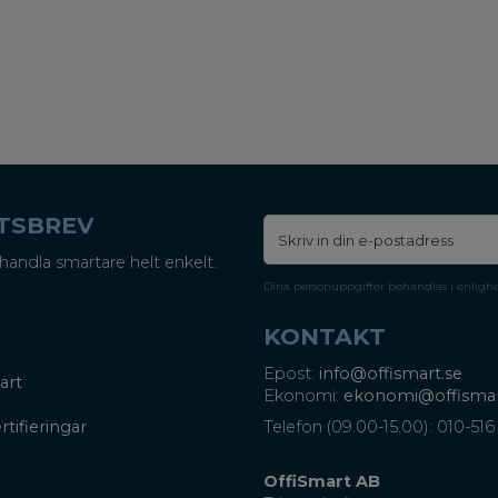
ETSBREV
handla smartare helt enkelt.
Dina personuppgifter behandlas i enligh
KONTAKT
Epost:
info@offismart.se
art
Ekonomi:
ekonomi@offismar
rtifieringar
Telefon (09.00-15.00): 010-516
OffiSmart AB