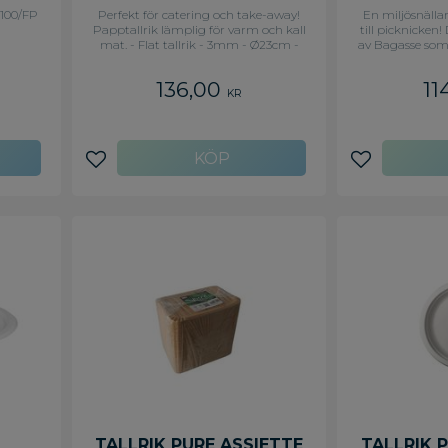
 100/FP
Perfekt för catering och take-away!
En miljösnällar
Papptallrik lämplig för varm och kall
till picknicken!
mat. - Flat tallrik - 3mm - Ø23cm -
av Bagasse som
Vit/PE
sockerrör. Efter
ur sockerr
136,00
11
fibermateriel so
KR
cm - Lämplig
kall mat 
Användningst
grader C till
obegränsad ti
Lägg till i favoriter
Lägg till i f
upp till +41 gra
max 
TALLRIK PURE ASSIETTE
TALLRIK 