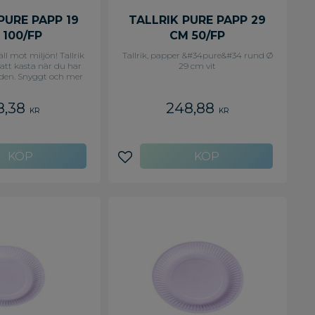
PURE PAPP 19
TALLRIK PURE PAPP 29
 100/FP
CM 50/FP
äll mot miljön! Tallrik
Tallrik, papper &#34pure&#34 rund Ø
 att kasta när du har
29 cm vit
å den. Snyggt och mer
t miljön än andra
r gjorda av plast. -
8,38
248,88
Mått: Ø 19 cm - Färg:
KR
KR
Vit
avoriter
Lägg till i favoriter