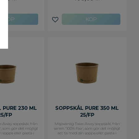
n. Det är alltså bara
det i komposten. Det är alltså bara
u har ätit färdigt med
att kasta när du har ätit färdigt med
och mer vänligt mot
den. Snyggt och mer vänligt mot
dra engångsartiklar
miljön än andra engångsartiklar
a material. - Format:
gjorda av andra material. - Format:
avoriter
Lägg till i favoriter
11 cm x 4,2 cm - Färg:
Skål - Mått: Ø 15,5 cm x 4,6 cm - Färg:
Vit
Vit
 PURE 230 ML
SOPPSKÅL PURE 350 ML
25/FP
25/FP
e-Away soppskål, från
Miljövänlig Take-Away soppskål, från
r', som gör det möjligt
serien '100% Fair', som gör det möjligt
 soppa eller pasta i
att ta med din soppa eller pasta i
 Take-Away soppskål i
farten. En rund Take-Away soppskål i