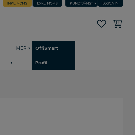
INKL. MOMS
EXKL. MOMS
KUNDTJÄNST
LOGGA IN
Favoriter
Kundvagn
h
MER
OffiSmart
Profil