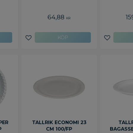
64,88
15
KR
Lägg till i favoriter
Lägg till i f
PER
TALLRIK ECONOMI 23
TALL
P
CM 100/FP
BAGASSE