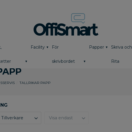
,
Facility
För
Papper
Skriva oc
etter
skrivbordet
Rita
PAPP
SSERVIS
TALLRIKAR PAPP
Tillverkare
Visa endast
Abena
5
Finns i lager
0