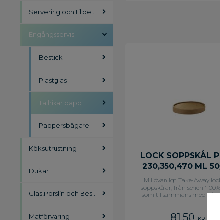
Servering och tillbehör
Engångsservis
Bestick
Plastglas
Tallrikar papp
Pappersbägare
Köksutrustning
LOCK SOPPSKÅL P
230,350,470 ML 50
Dukar
Miljövänligt Take-Away loc
soppskålar, från serien '100% 
Glas,Porslin och Bestick
som tillsammans med någ
soppskålarna gör det möjligt
med din soppa eller pasta i f
81,50
Matförvaring
Take-Away Lock i papp so
KR