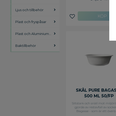
tillverkat av förnybara råvaro
helt biologiskt nedbrytbara
Ljus och tillbehör
anpassad för runda soppskå
storlekarna 230, 350 och 47
Idelaisk för cateringsfirmor 
Lägg till i favoriter
Plast och fryspåsar
restauranger. - Mått: Ø 9,8 c
1,6 cm - Färg: brun - Material:
färskfiberskartong med b
beläggning. - För bägare 230
Plast och Aluminiumfolie
470 ml
Baktillbehör
SKÅL PURE BAGA
500 ML 50/FP
Slitstark och snäll mot miljön
gjorda av restavfall av socke
Bagasse - som är ett överbl
fibermaterial från saften av so