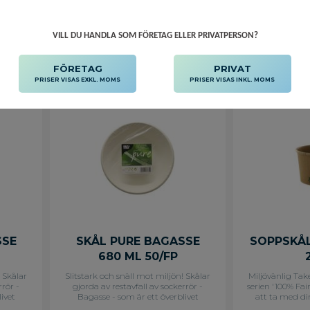
r som är
det i komposte
. Är
att kasta när d
lar i
den. Snyggt 
VILL DU HANDLA SOM FÖRETAG ELLER PRIVATPERSON?
0 ml.
miljön än an
eller
gjorda av andr
Lägg till i favoriter
Lägg till i f
m, höjd
Skål - Mått: Ø 
 Oblekt
FÖRETAG
PRIVAT
io-
PRISER VISAS EXKL. MOMS
PRISER VISAS INKL. MOMS
, 350,
SSE
SKÅL PURE BAGASSE
SOPPSKÅL
680 ML 50/FP
! Skålar
Slitstark och snäll mot miljön! Skålar
Miljövänlig Tak
rrör -
gjorda av restavfall av sockerrör -
serien '100% Fai
ivet
Bagasse - som är ett överblivet
att ta med din
ckerrör.
fibermaterial från saften av sockerrör.
farten. En rund