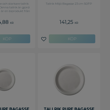
e och starkare tallrik
Tallrik Miljö Bagasse 23 cm 50/FP
 Denna tallrik är gjord
 är en biprodukt från
 att sockret utvunnits
öret kvarstår ett
4,88
141,25
m kallas bagasse. - 18
KR
KR
t för både varm och
- Komposterbar -
emperatur från -10
 +40 grader C under
d - Vid temperaturer
avoriter
Lägg till i favoriter
der C till +100 grader i
30 minuter
PURE BAGASSE
TALLRIK PURE BAGASSE