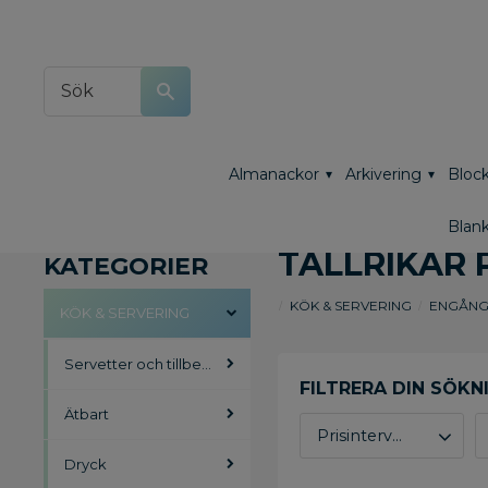
Almanackor
Arkivering
Block
Blank
TALLRIKAR 
KATEGORIER
KÖK & SERVERING
ENGÅNG
KÖK & SERVERING
Servetter och tillbehör
Ätbart
Prisintervall
Dryck
55
319