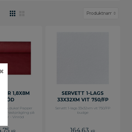
✖
PPER 1,8X8M
SERVETT 1-LAGS
INRÖD
33X32XM VIT 750/FP
BUDGE
du ska duka! Papper
Servett 1-lags 33x32xm vit 750/FP
 Damastprägling på
budge
 meter - Vinröd
4,75
164,63
KR
KR