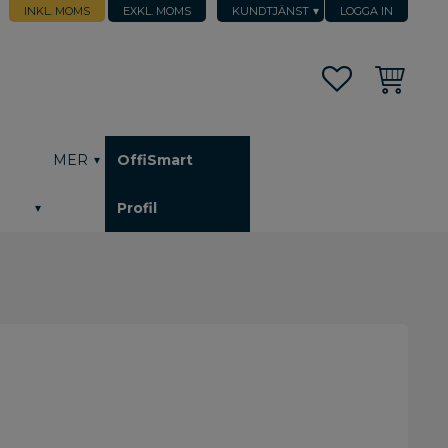
INKL. MOMS
EXKL. MOMS
KUNDTJÄNST
LOGGA IN
Favoriter
Kundvagn
h
MER
OffiSmart
Profil