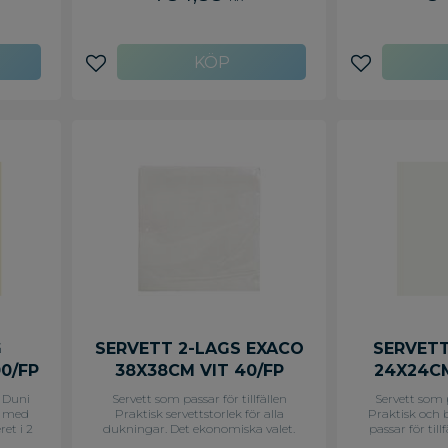
sk
på bord och diskar. Vår mest
nen med
kompakta Xpressnap dispenser
tan
matar ut en servett i taget vilket
enerösa
minskar förbrukningen och
tändig
avfallet. Tork Xpressnap Fit rymmer
Lägg till i favoriter
Lägg till i f
etter i
fler servetter än traditionella
dessa
servettdispensrar men tack vare
rior,
designen tar refillerna upp mindre
ställen
plats i förrådsutrymmet. - Ska fyllas
på bord
på med: N14 - Färg: Svart - Material:
Vit -
Plast - Mått: 140 x 117 x 173mm
(HxBxD) - Kapacitet: 168 (2-lags)
G
SERVETT 2-LAGS EXACO
SERVETT
0/FP
38X38CM VIT 40/FP
24X24CM
n Duni
Servett som passar för tillfällen
Servett som p
a med
Praktisk servettstorlek för alla
Praktisk och
et i 2
dukningar. Det ekonomiska valet.
passar för til
a för
Perfekt för frukostar, luncher och
catering och ut