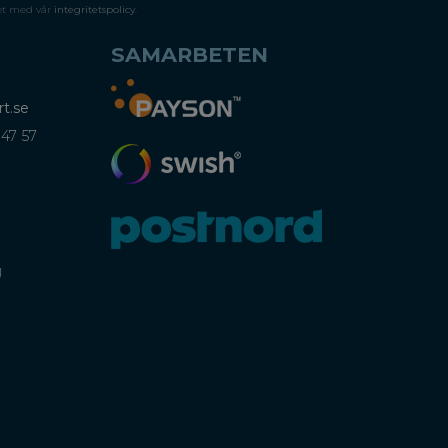
et med vår
integritetspolicy
.
SAMARBETEN
t.se
 47 57
)