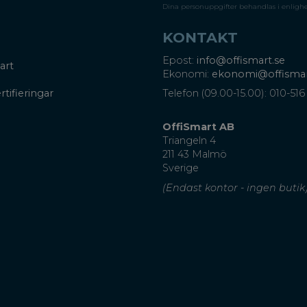
Dina personuppgifter behandlas i enligh
KONTAKT
Epost:
info@offismart.se
art
Ekonomi:
ekonomi@offismar
rtifieringar
Telefon (09.00-15.00): 010-516
OffiSmart AB
Triangeln 4
211 43 Malmö
Sverige
(Endast kontor - ingen butik