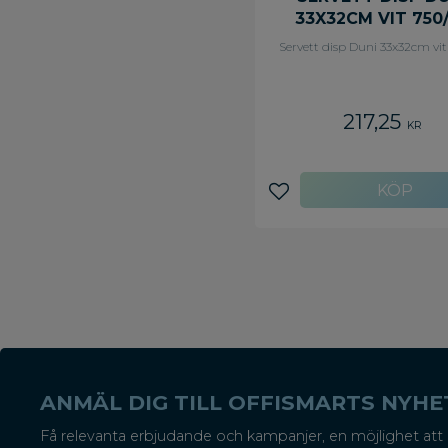
33X32CM VIT 750
Servett disp Duni 33x32cm vit
217,25
KR
Lägg till i favoriter
ANMÄL DIG TILL OFFISMARTS NYH
Få relevanta erbjudande och kampanjer, en möjlighet att 