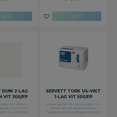
avoriter
Lägg till i favoriter
 DUNI 2-LAG
SERVETT TORK 1/4-VIKT
 VIT 300/FP
1-LAG VIT 500/FP
assar för tillfällen.
Passar perfekt för restauranger och
 bekväm servett som
platser där det serveras snacks.
lfällen. För plockmat,
Tillgodose alla grundläggande behov
flykter. Servetten är
hos snabbmatsrestauranger och