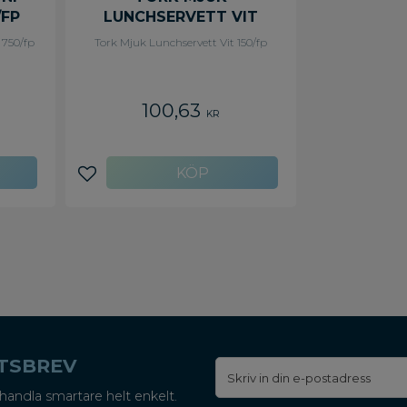
/FP
LUNCHSERVETT VIT
150/FP
 750/fp
Tork Mjuk Lunchservett Vit 150/fp
100,63
KR
Lägg till i favoriter
ETSBREV
handla smartare helt enkelt.