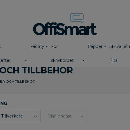
,
Facility
För
Papper
Skriva oc
etter
skrivbordet
Rita
OCH TILLBEHÖR
ER OCH TILLBEHÖR
Tillverkare
Visa endast
Abena
1
Finns i lager
0