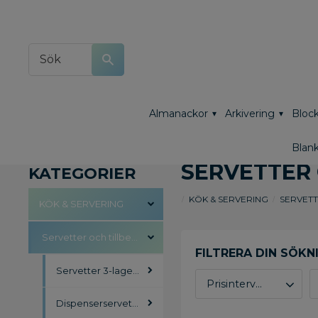
Almanackor
Arkivering
Block
Blank
SERVETTER 
KATEGORIER
KÖK & SERVERING
SERVETT
KÖK & SERVERING
Servetter och tillbehör
Servetter 3-lagers Tissue
Prisintervall
Dispenserservetter
24
785