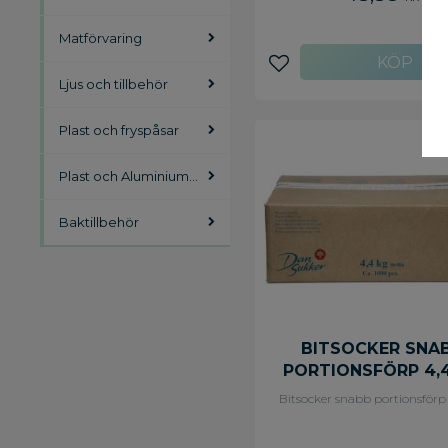
Matförvaring
Lägg till i favoriter
Ljus och tillbehör
Plast och fryspåsar
Plast och Aluminiumfolie
Baktillbehör
BITSOCKER SNA
PORTIONSFÖRP 4,
Bitsocker snabb portionsförp