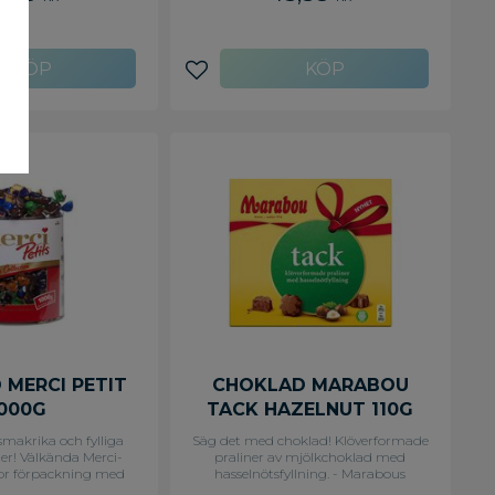
av mandlar.
avoriter
Lägg till i favoriter
 MERCI PETIT
CHOKLAD MARABOU
1000G
TACK HAZELNUT 110G
smakrika och fylliga
Säg det med choklad! Klöverformade
er! Välkända Merci-
praliner av mjölkchoklad med
tor förpackning med
hasselnötsfyllning. - Marabous
tar - utmärkt för
chokladask är ett utmärlt sätt att