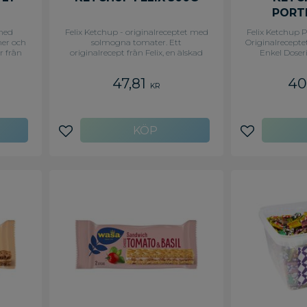
PORT
126
med
Felix Ketchup - originalreceptet med
Felix Ketchup 
ner och
solmogna tomater. Ett
Originalreceptet
r från
originalrecept från Felix, en älskad
Enkel Doser
ing med
klassiker som har prytt svenska
Ketchup i po
assar
köksbord sedan 1956!
til
47,81
40
och
KR
Lägg till i favoriter
Lägg till i f