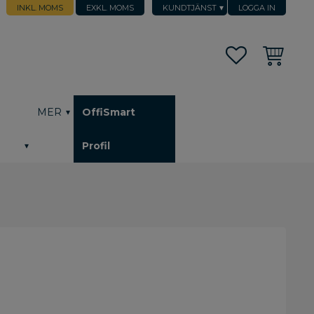
INKL. MOMS
EXKL. MOMS
KUNDTJÄNST
LOGGA IN
Favoriter
Kundvagn
h
MER
OffiSmart
Profil