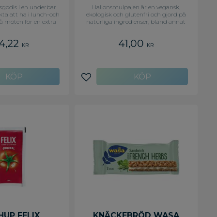
tsgodis i en underbar
Hallonsmulpajen är en vegansk,
kta att ha i lunch-och
ekologisk och glutenfri och gjord på
å möten för en extra
naturliga ingredienser, bland annat
r i receptionen för att
havre, mandelsmör och frystorkade
der och gäster?
hallon.
4,22
41,00
d ditt favoritgodis,
KR
KR
umärken. Levereras i
ngsbar plastburk. -
Favoritblandning - 2
KG
avoriter
Lägg till i favoriter
HUP FELIX
KNÄCKEBRÖD WASA