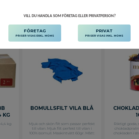
VILL DU HANDLA SOM FÖRETAG ELLER PRIVATPERSON?
Lägg till i favoriter
Lägg till i f
FÖRETAG
PRIVAT
PRISER VISAS EXKL. MOMS
PRISER VISAS INKL. MOMS
BB
BOMULLSFILT VILA BLÅ
CHOKLAD
4 KG
 4,4 kg
Mjuk och skön filt som passar perfekt
Riktigt goda, 
till vilan. Mjuk filt perfekt till vilan i
chokladpralin
100% bomull. Maskintvätt 60gr. Mått:
chokladen i s
90 x 150 cm vikt: 440-450g Tillverkad
hela 160 bi