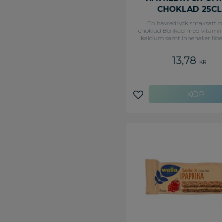
CHOKLAD 25CL
En havredryck smaksatt 
choklad Berikad med vitami
kalcium samt innehåller fibe
havren. I en 250ml förpackn
sugrör, vilket gör att den p
13,78
perfekt till mellanmålet 
KR
utflykten!
Lägg till i favoriter