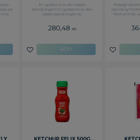
stoppa
En godismix av den bästa
Klassigt lösvik
älja på
blandningen! En godismix av den
blanding! Perfe
ummet,
bästa blandningen av
fikarummet, p
te i
varumärkesleveratörenas bäst
energiboost elle
lar
inslagna produkter. - Inslaget godis -
bjuda kun
280,48
36
a bil.
1 KG
Blandningar me
KR
 funnits
bara kända var
modell i
återförslutni
lkommit
Supergoda! - 
inalet
er i
Lägg till i favoriter
Lägg till i f
 men om
, testa
äljs i
TLY
KETCHUP FELIX 500G
KETC