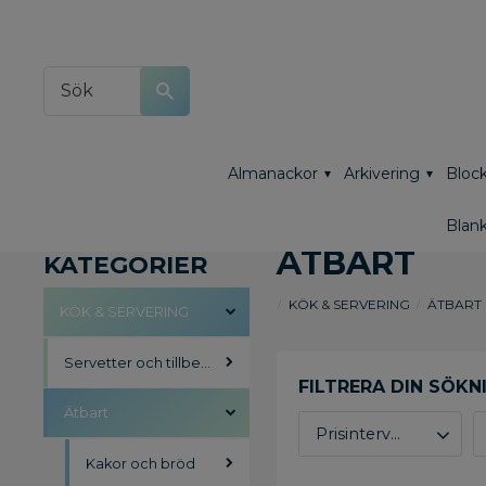
Almanackor
Arkivering
Block
Blank
ÄTBART
KATEGORIER
KÖK & SERVERING
ÄTBART
KÖK & SERVERING
Servetter och tillbehör
Ätbart
Prisintervall
Kakor och bröd
13
622