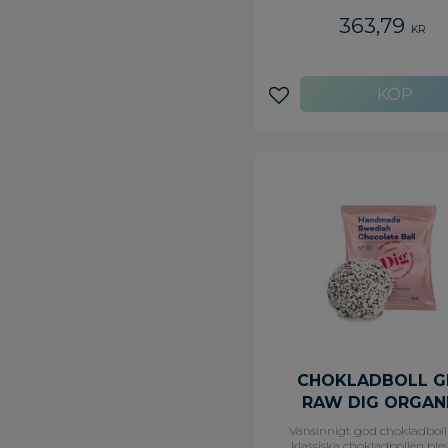
363,79
KR
Lägg till i favoriter
CHOKLADBOLL G
RAW DIG ORGAN
Vansinnigt god chokladboll
klassiska chokladbollen blev