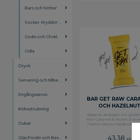
Bars och Nötter
Socker, Kryddor och Salt
Godis och Choklad
Odla
Dryck
Servering och tillbehör
Engångsservis
BAR GET RAW CAR
OCH HAZELNU
Köksutrustning
Vegansk, ekologisk och glutenf
Raw Caramel & Hazlenut är e
Dukar
med en bas av malda cashew
dadlar, kokosnektar, Madag
vanilj och havssalt. Därtill hel
43,38
Glas,Porslin och Bestick
av hasselnöt.
KR