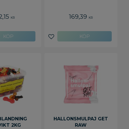
2,15
169,39
KR
KR
avoriter
Lägg till i favoriter
BLANDNING
HALLONSMULPAJ GET
VIKT 2KG
RAW