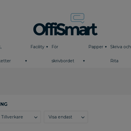
,
Facility
För
Papper
Skriva oc
etter
skrivbordet
Rita
Tillverkare
Visa endast
CLOETTA
1
Finns i lager
2