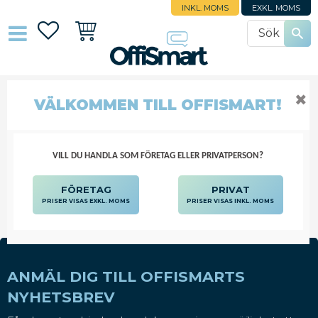
INKL. MOMS
EXKL. MOMS
Favoriter
Kundvagn
✖
SPIRALBLOCK
VÄLKOMMEN TILL OFFISMART!
BLOCK, BLANKETTER
BLOCK OCH BLOCKKUBER
SPIRALBLOCK
VILL DU HANDLA SOM FÖRETAG ELLER PRIVATPERSON?
FÖRETAG
PRIVAT
PRISER VISAS EXKL. MOMS
PRISER VISAS INKL. MOMS
ANMÄL DIG TILL OFFISMARTS
NYHETSBREV