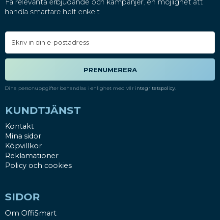
Få relevanta erbjudande och kampanjer, en möjlighet att
handla smartare helt enkelt.
PRENUMERERA
Dina personuppgifter behandlas i enlighet med vår
integritetspolicy
.
KUNDTJÄNST
Kontakt
Mina sidor
Köpvillkor
Reklamationer
Policy och cookies
SIDOR
Om OffiSmart