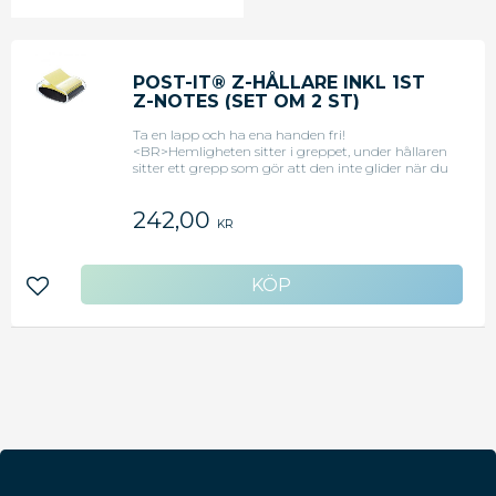
POST-IT® Z-HÅLLARE INKL 1ST
Z-NOTES (SET OM 2 ST)
Ta en lapp och ha ena handen fri!
<BR>Hemligheten sitter i greppet, under hållaren
sitter ett grepp som gör att den inte glider när du
tar en lapp<BR>Innehåller 1 hållare + 1 block
Canary Yellow 76 mm x 76 mm
242,00
KR
Lägg till i favoriter