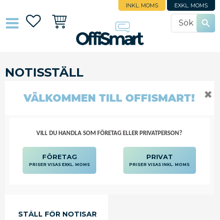
INKL. MOMS
EXKL. MOMS
Favoriter
Kundvagn
NOTISSTÄLL
BLOCK, BLANKETTER
NOTISSTÄLL
✖
VÄLKOMMEN TILL OFFISMART!
POPULÄRA KATEGORIER
VILL DU HANDLA SOM FÖRETAG ELLER PRIVATPERSON?
FÖRETAG
PRIVAT
PRISER VISAS EXKL. MOMS
PRISER VISAS INKL. MOMS
STÄLL FÖR NOTISAR