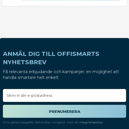
ANMÄL DIG TILL OFFISMARTS
NYHETSBREV
Få relevanta erbjudande och kampanjer, en möjlighet att
handla smartare helt enkelt.
PRENUMERERA
Dina personuppgifter behandlas i enlighet med vår
integritetspolicy
.