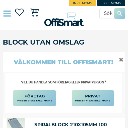
INKL. MOMS
EXKL. MOMS
Favoriter
Kundvagn
BLOCK UTAN OMSLAG
BLOCK, BLANKETTER
BLOCK OCH BLOCKKUBER
✖
BLOCK UTAN OMSLAG
VÄLKOMMEN TILL OFFISMART!
VILL DU HANDLA SOM FÖRETAG ELLER PRIVATPERSON?
FILTRERA
SORTERA
FÖRETAG
PRIVAT
PRISER VISAS EXKL. MOMS
PRISER VISAS INKL. MOMS
SPIRALBLOCK 210X105MM 100