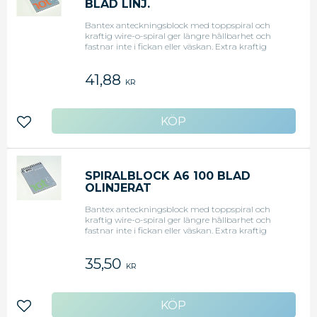
BLAD LINJ.
Bantex anteckningsblock med toppspiral och
kraftig wire-o-spiral ger längre hållbarhet och
fastnar inte i fickan eller väskan. Extra kraftig
baksida ger ett stabilt stöd när du inte har något
underlag. Pressblocket i formatet 10,5 x 21 cm är
41,88
perfekt för många korta anteckningar, det
KR
minskar spillet och minimerar sidbyten. Passar
t.ex. journalister, sekreterare m.fl.)
Lägg till i favoriter
SPIRALBLOCK A6 100 BLAD
OLINJERAT
Bantex anteckningsblock med toppspiral och
kraftig wire-o-spiral ger längre hållbarhet och
fastnar inte i fickan eller väskan. Extra kraftig
baksida ger ett stabilt stöd när du inte har något
underlag. Pressblocket i formatet 10,5 x 21 cm är
35,50
perfekt för m - Format: A6 - Linjering: Olinjerat -
KR
Papperskvalitet: 70 g - Antal ark: 100 - Hålning:
Ohålat - Mikroperforering: Ja - Svanenmärkt: Ja
Lägg till i favoriter