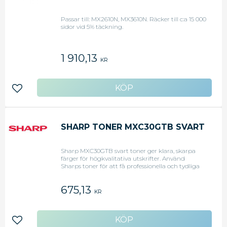
Passar till: MX2610N, MX3610N. Räcker till c:a 15 000
sidor vid 5% täckning.
1 910,13
KR
Lägg till i favoriter
SHARP TONER MXC30GTB SVART
Sharp MXC30GTB svart toner ger klara, skarpa
färger för högkvalitativa utskrifter. Använd
Sharps toner för att få professionella och tydliga
dokument med utmärkt kvalitet. Den här tonern
har en hög kapacitet på 10 000 sidor med 5 %
675,13
täckning, vilket ger bättre foton, grafik och
KR
utskrifter. Sharps originaltoner har testats
tillsammans med skrivare från Sharp för att ge
bästa möjliga förutsättningar. Det går snabbt
och enkelt att installera den här tonern i Sharps
Lägg till i favoriter
skrivare. - Färg: Svart - Kapacitet: 6 000 sidor vid