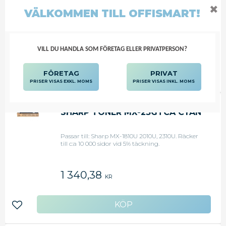
Passar till: Sharp MX2010U, MX2310U. Räcker till
✖
VÄLKOMMEN TILL OFFISMART!
c:a 18 000 sidor vid 5% täckning.
1 455,25
KR
VILL DU HANDLA SOM FÖRETAG ELLER PRIVATPERSON?
FÖRETAG
PRIVAT
Lägg till i favoriter
PRISER VISAS EXKL. MOMS
PRISER VISAS INKL. MOMS
SHARP TONER MX-23GTCA CYAN
Passar till: Sharp MX-1810U 2010U, 2310U. Räcker
till c:a 10 000 sidor vid 5% täckning.
1 340,38
KR
Lägg till i favoriter