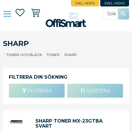
INKL. MOMS
EXKL. MOMS
Favoriter
Kundvagn
SHARP
TONER OCH BLÄCK
TONER
SHARP
FILTRERA
SORTERA
SHARP TONER MX-23GTBA
SVART