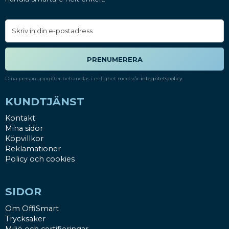
PRENUMERERA
Dina personuppgifter behandlas i enlighet med vår
integritetspolicy
.
KUNDTJÄNST
Kontakt
Mina sidor
Köpvillkor
Reklamationer
Policy och cookies
SIDOR
Om OffiSmart
Trycksaker
Miljö och certifieringar