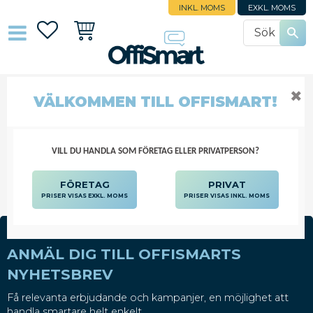
INKL. MOMS
EXKL. MOMS
Favoriter
Kundvagn
✖
VÄLKOMMEN TILL OFFISMART!
MILJÖSTATION OCH TILLBEHÖR
TONER OCH BLÄCK
MILJÖSTATION OCH TILLBEHÖR
VILL DU HANDLA SOM FÖRETAG ELLER PRIVATPERSON?
FÖRETAG
PRIVAT
PRISER VISAS EXKL. MOMS
PRISER VISAS INKL. MOMS
ANMÄL DIG TILL OFFISMARTS
NYHETSBREV
Få relevanta erbjudande och kampanjer, en möjlighet att
handla smartare helt enkelt.