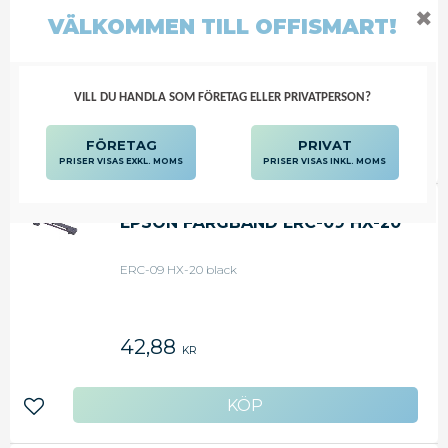
Passar till: LQ-590
✖
VÄLKOMMEN TILL OFFISMART!
381,63
KR
VILL DU HANDLA SOM FÖRETAG ELLER PRIVATPERSON?
FÖRETAG
PRIVAT
Lägg till i favoriter
PRISER VISAS EXKL. MOMS
PRISER VISAS INKL. MOMS
EPSON FÄRGBAND ERC-09 HX-20
ERC-09 HX-20 black
42,88
KR
Lägg till i favoriter