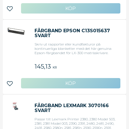
Lägg till i favoriter
FÄRGBAND EPSON C13S015637
SVART
Skriv ut rapporter eller kundfakturor på
kontinuerliga blanketter med det här genuina
Epson-färgbandet för LX-300 matrisskrivare.
Ladda Epson LX-300-seriens matrisskrivare med
det här genuina Epson-färgbandet för skarp text
145,13
och kontinuerlig utskrift. Med det svarta bandet
KR
kan du skriva ut skarp text för mycket tydliga
resultat, och tygbandets konstruktion förhindrar
att bandet trasslar eller rivs sönder. Det här
Epson-färgbandet sitter i en hållbar plastkassett
Lägg till i favoriter
som är enkel att applicera i kompatibla skrivare. -
Tålig plastkassett för enkel installation -
Nylontygband förhindrar trassel - Kompatibla
med matrisskrivare i LX-300 serien - Färg: Svart -
Förpackningens mått: 8,3 x 29,8 x 4,2 cm
FÄRGBAND LEXMARK 3070166
SVART
Passar till: Lexmark Printer 2380, 2380 Model S03,
2381, 2381 Model 003, 2390, 2391, 2480, 2481, 2490,
2491, 2580, 2580n, 2581, 2581n, 2590, 2590n, 2591,