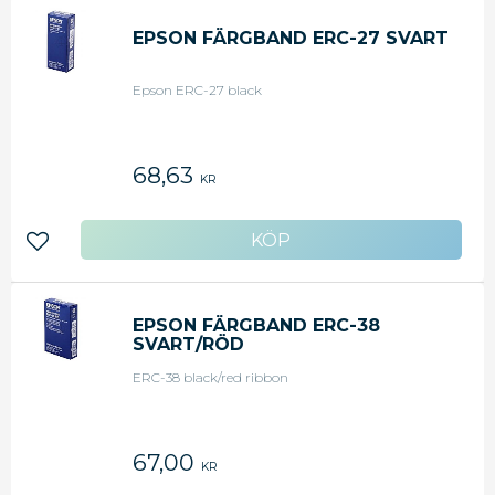
EPSON FÄRGBAND ERC-27 SVART
Epson ERC-27 black
68,63
KR
Lägg till i favoriter
EPSON FÄRGBAND ERC-38
SVART/RÖD
ERC-38 black/red ribbon
67,00
KR