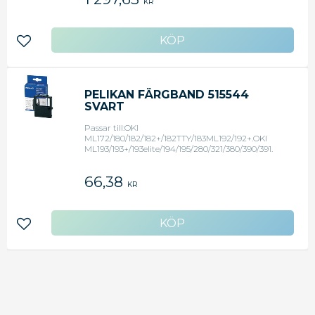
KR
Lägg till i favoriter
PELIKAN FÄRGBAND 515544
SVART
Passar till:OKI
ML172/180/182/182+/182TTY/183ML192/192+.OKI
ML193/193+/193elite/194/195/280/321/380/390/391.
66,38
KR
Lägg till i favoriter