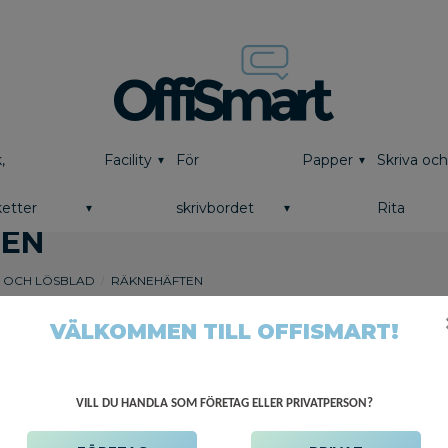
,
Facility
För
Papper
Skriva oc
etter
skrivbordet
Rita
TEN
 OCH LÖSBLAD
RÄKNEHÄFTEN
VÄLKOMMEN TILL OFFISMART!
VILL DU HANDLA SOM FÖRETAG ELLER PRIVATPERSON?