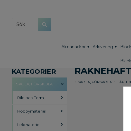
Almanackor
Arkivering
Block
Blank
RÄKNEHÄF
KATEGORIER
SKOLA, FÖRSKOLA
HÄFTEN
SKOLA, FÖRSKOLA
Bild och Form
Hobbymateriel
Lekmateriel