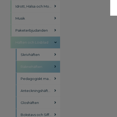
Idrott, Hälsa och Motorik
Musik
Paketerbjudanden
Häften och Lösblad
Skrivhäften
Räknehäften
Pedagogiskt material
Anteckningshäften
Gloshäften
Bokstavs och Sifferhäften