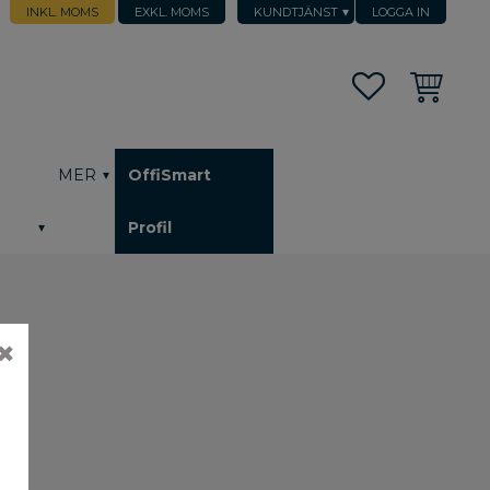
INKL. MOMS
EXKL. MOMS
KUNDTJÄNST
LOGGA IN
Favoriter
Kundvagn
h
MER
OffiSmart
Profil
✖