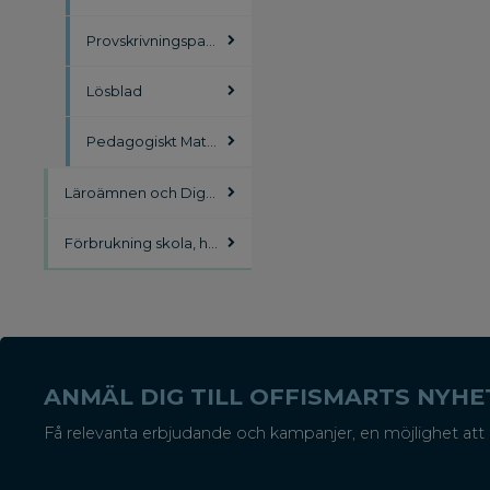
Provskrivningspapper
Lösblad
Pedagogiskt Materiel
Läroämnen och Digitalisering
Förbrukning skola, häften
ANMÄL DIG TILL OFFISMARTS NYH
Få relevanta erbjudande och kampanjer, en möjlighet att 