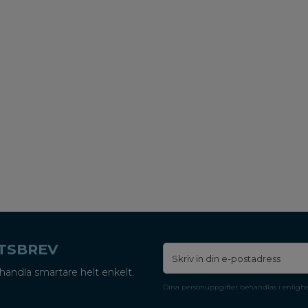
ETSBREV
handla smartare helt enkelt.
Dina personuppgifter behandlas i enligh