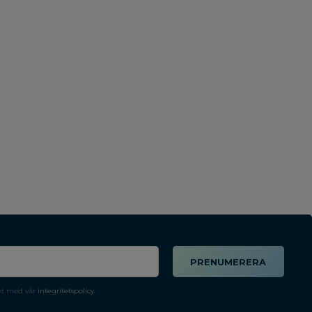
PRENUMERERA
et med vår
integritetspolicy
.