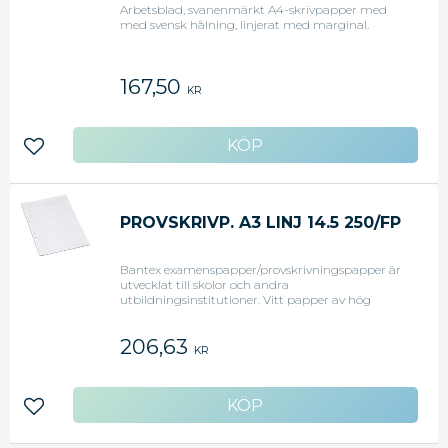
Arbetsblad, svanenmärkt A4-skrivpapper med
med svensk hålning, linjerat med marginal.
167,50
KR
Lägg till i favoriter
PROVSKRIVP. A3 LINJ 14.5 250/FP
Bantex examenspapper/provskrivningspapper är
utvecklat till skolor och andra
utbildningsinstitutioner. Vitt papper av hög
kvalitet med huvud till anteckning av all den
information som lagen kräver. Svensk text. linjerat
206,63
14,5, A3 falsat. - Storlek: A3 - Linjerat
KR
Lägg till i favoriter