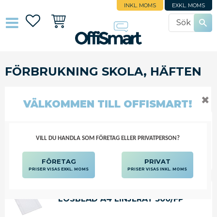
INKL. MOMS
EXKL. MOMS
Favoriter
Kundvagn
FÖRBRUKNING SKOLA, HÄFTEN
SKOLA, FÖRSKOLA
FÖRBRUKNING SKOLA, HÄFTEN
✖
VÄLKOMMEN TILL OFFISMART!
VILL DU HANDLA SOM FÖRETAG ELLER PRIVATPERSON?
FILTRERA
SORTERA
FÖRETAG
PRIVAT
PRISER VISAS EXKL. MOMS
PRISER VISAS INKL. MOMS
LÖSBLAD A4 LINJERAT 500/FP