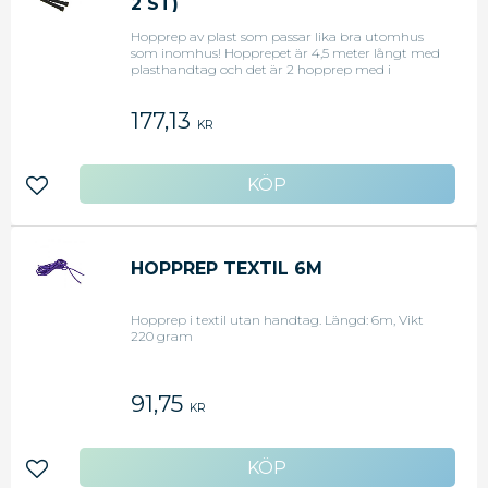
2 ST)
Hopprep av plast som passar lika bra utomhus
som inomhus! Hopprepet är 4,5 meter långt med
plasthandtag och det är 2 hopprep med i
förpackningen. Plasten i repet är PVC, med DOA
som mjukgörare.
177,13
KR
Lägg till i favoriter
HOPPREP TEXTIL 6M
Hopprep i textil utan handtag. Längd: 6m, Vikt
220 gram
91,75
KR
Lägg till i favoriter