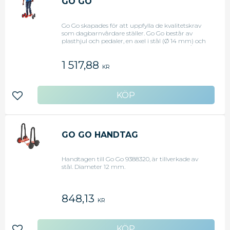
GO GO
Go Go skapades för att uppfylla de kvalitetskrav
som dagbarnvårdare ställer. Go Go består av
plasthjul och pedaler, en axel i stål (Ø 14 mm) och
gummidäck. Mått. 36 x 48 cm. Höjd: 16 cm. Ålder:
4-12 år. Max. belastning: 50 kg.
1 517,88
KR
Lägg till i favoriter
GO GO HANDTAG
Handtagen till Go Go 9388320, är tillverkade av
stål. Diameter 12 mm.
848,13
KR