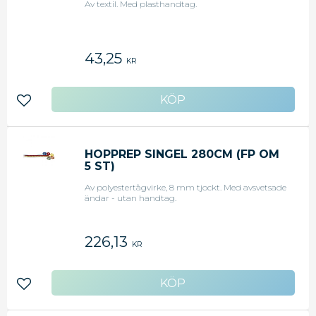
Av textil. Med plasthandtag.
43,25
KR
Lägg till i favoriter
HOPPREP SINGEL 280CM (FP OM
5 ST)
Av polyestertågvirke, 8 mm tjockt. Med avsvetsade
ändar - utan handtag.
226,13
KR
Lägg till i favoriter