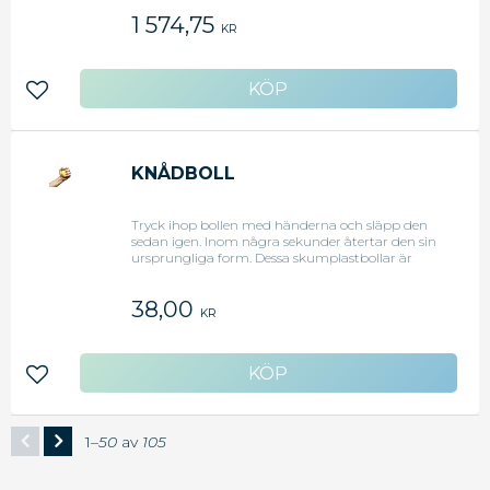
1 574,75
KR
Lägg till i favoriter
KNÅDBOLL
Tryck ihop bollen med händerna och släpp den
sedan igen. Inom några sekunder återtar den sin
ursprungliga form. Dessa skumplastbollar är
idealiska för att stärka musklerna i händer och
underarmar. Eftersom den helt saknar studs går
38,00
de också att använda för kast-, fång- och
KR
hanteringsövningar. Diameter 6 cm.
Lägg till i favoriter
1–
50
av
105