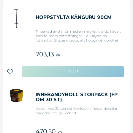
HOPPSTYLTA KÄNGURU 90CM
Tillverkad av stålrör, med en mycket kraftig fjäder,
som tål stora påfrestningar. Halkskydd på
fotplattor. Slitstark propp att hoppa på - dock ej
lämplig att använda på gräs. Maxvikt 60kg.
Längd 90cm.
703,13
KR
Lägg till i favoriter
INNEBANDYBOLL STORPACK (FP
OM 30 ST)
Väska med 30 svensktillverkade innebandybollar i
färgerna röd, gul och vit.
470,50
KR