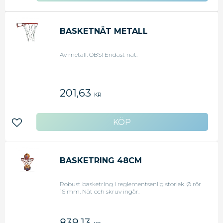
BASKETNÄT METALL
Av metall. OBS! Endast nät.
201,63
KR
Lägg till i favoriter
BASKETRING 48CM
Robust basketring i reglementsenlig storlek. Ø rör
16 mm. Nät och skruv ingår.
839,13