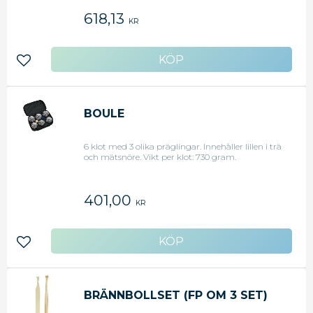
618,13
KR
Lägg till i favoriter
BOULE
6 klot med 3 olika präglingar. Innehåller lillen i trä
och mätsnöre. Vikt per klot: 730 gram.
401,00
KR
Lägg till i favoriter
BRÄNNBOLLSET (FP OM 3 SET)