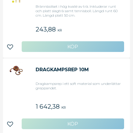
Brännbollset i hög kvalié av trä. Inkluderar runt
och platt slagträ samt tennisboll. Längd runt 60
cm. Längd platt 50 cm.
243,88
KR
Lägg till i favoriter
DRAGKAMPSREP 10M
Dragkampsrep i ett soft material som underlättar
greppandet.
1 642,38
KR
Lägg till i favoriter