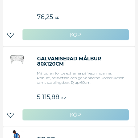
76,25
KR
Lägg till i favoriter
GALVANISERAD MÅLBUR
80X120CM
Målburen för de extrema påfrestningarna.
Robust, helsvetsad och galvaniserad konstruktion
samt staplingsbar. Djup 60cm.
5 115,88
KR
Lägg till i favoriter