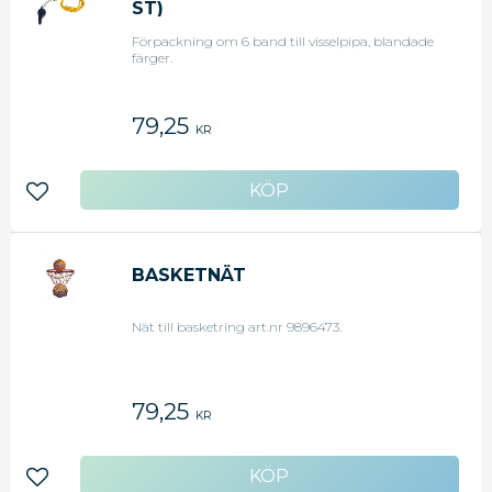
ST)
Förpackning om 6 band till visselpipa, blandade
färger.
79,25
KR
Lägg till i favoriter
BASKETNÄT
Nät till basketring art.nr 9896473.
79,25
KR
Lägg till i favoriter