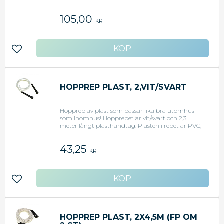
105,00
KR
Lägg till i favoriter
HOPPREP PLAST, 2,VIT/SVART
Hopprep av plast som passar lika bra utomhus
som inomhus! Hopprepet är vit/svart och 2,3
meter långt plasthandtag. Plasten i repet är PVC,
med DOA som mjukgörare.
43,25
KR
Lägg till i favoriter
HOPPREP PLAST, 2X4,5M (FP OM