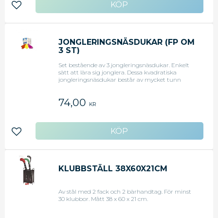
Lägg till i favoriter
JONGLERINGSNÄSDUKAR (FP OM
3 ST)
Set bestående av 3 jongleringsnäsdukar. Enkelt
sätt att lära sig jonglera. Dessa kvadratiska
jongleringsnäsdukar består av mycket tunn
nylon. Mått: 40 x 40 cm.
74,00
KR
Lägg till i favoriter
KLUBBSTÄLL 38X60X21CM
Av stål med 2 fack och 2 bärhandtag. För minst
30 klubbor. Mått 38 x 60 x 21 cm.