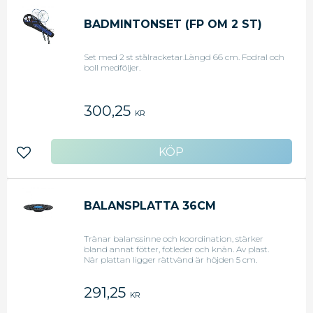
BADMINTONSET (FP OM 2 ST)
Set med 2 st stålracketar.Längd 66 cm. Fodral och
boll medföljer.
300,25
KR
Lägg till i favoriter
BALANSPLATTA 36CM
Tränar balanssinne och koordination, stärker
bland annat fötter, fotleder och knän. Av plast.
När plattan ligger rättvänd är höjden 5 cm.
Diametern på själva kulan är 11 cm.
291,25
KR