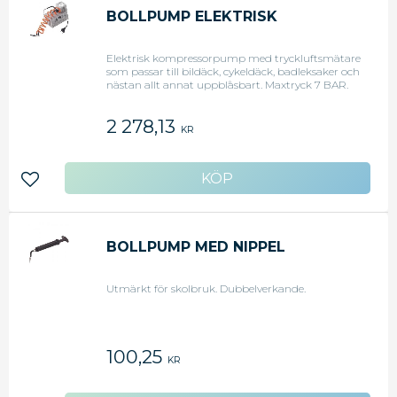
BOLLPUMP ELEKTRISK
Elektrisk kompressorpump med tryckluftsmätare
som passar till bildäck, cykeldäck, badleksaker och
nästan allt annat uppblåsbart. Maxtryck 7 BAR.
Hållaren passar från början bildäcksventil. Det
medföljer även 2 st plastnipplar (2 dimensioner), 1
2 278,13
st bollnippel och 1 st adapter.
KR
Lägg till i favoriter
BOLLPUMP MED NIPPEL
Utmärkt för skolbruk. Dubbelverkande.
100,25
KR