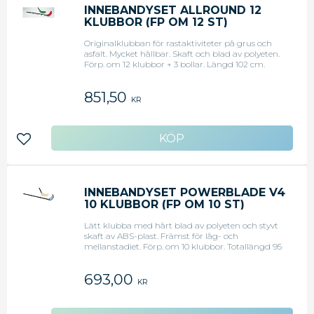
INNEBANDYSET ALLROUND 12
KLUBBOR (FP OM 12 ST)
Originalklubban för rastaktiviteter på grus och
asfalt. Mycket hållbar. Skaft och blad av polyeten.
Förp. om 12 klubbor + 3 bollar. Längd 102 cm.
Röd/grön.
851,50
KR
Lägg till i favoriter
INNEBANDYSET POWERBLADE V4
10 KLUBBOR (FP OM 10 ST)
Lätt klubba med hårt blad av polyeten och styvt
skaft av ABS-plast. Främst för låg- och
mellanstadiet. Förp. om 10 klubbor. Totallängd 95
cm. Blå/gul.
693,00
KR