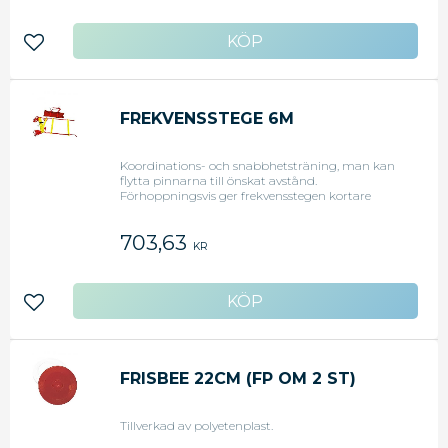
Lägg till i favoriter
FREKVENSSTEGE 6M
Koordinations- och snabbhetsträning, man kan
flytta pinnarna till önskat avstånd.
Förhoppningsvis ger frekvensstegen kortare
steglängd med ett högre tempo, antingen
springande framlänges eller sidledes. Nylonväska
703,63
medföljer för förvaring.
KR
Lägg till i favoriter
FRISBEE 22CM (FP OM 2 ST)
Tillverkad av polyetenplast.