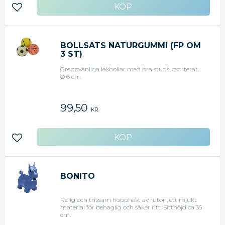
Lägg till i favoriter
BOLLSATS NATURGUMMI (FP OM
3 ST)
Greppvänliga lekbollar med bra studs, osorterat.
Ø 6 cm.
99,50
KR
Lägg till i favoriter
BONITO
Rolig och trivsam hopphäst av ruton, ett mjukt
material för behaglig och säker ritt. Sitthöjd ca 35
cm.