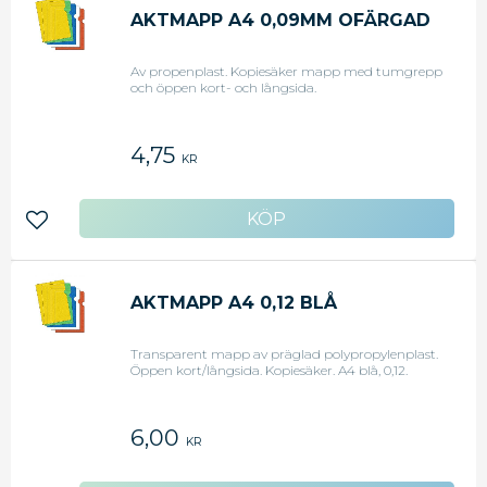
AKTMAPP A4 0,09MM OFÄRGAD
Av propenplast. Kopiesäker mapp med tumgrepp
och öppen kort- och långsida.
4,75
KR
Lägg till i favoriter
AKTMAPP A4 0,12 BLÅ
Transparent mapp av präglad polypropylenplast.
Öppen kort/långsida. Kopiesäker. A4 blå, 0,12.
6,00
KR