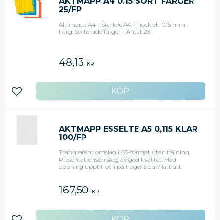
AKTMAPP A4 0.15 SORT FÄRGER
25/FP
Aktmapp A4 - Storlek: A4 - Tjocklek: 0,15 mm -
Färg: Sorterade färger - Antal: 25
48,13
KR
Lägg till i favoriter
AKTMAPP ESSELTE A5 0,115 KLAR
100/FP
Transparent omslag i A5-format utan hålning.
Presentationsomslag av god kvalitet. Med
öppning upptill och på höger sida ? lätt att
öppna tack vare tumgreppet. Glidsäker plastficka
som kan placeras på hög med andra plastfickor
167,50
utan högen glider isär. Tillverkad av miljövänlig 115
KR
µm PP-plast med strukturerad apelsinskalsyta.