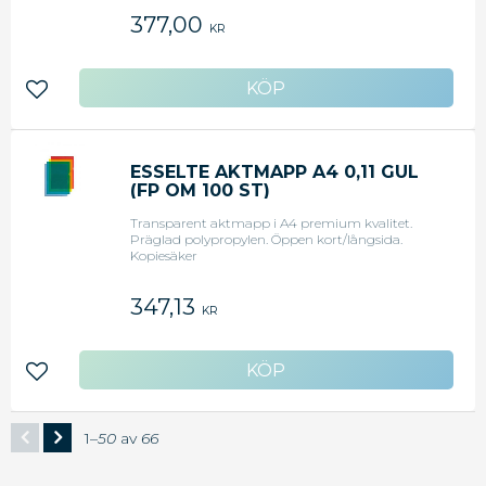
377,00
KR
Lägg till i favoriter
ESSELTE AKTMAPP A4 0,11 GUL
(FP OM 100 ST)
Transparent aktmapp i A4 premium kvalitet.
Präglad polypropylen. Öppen kort/långsida.
Kopiesäker
347,13
KR
Lägg till i favoriter
1–
50
av
66