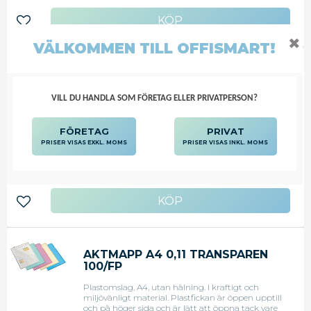
Lägg till i favoriter
✖
VÄLKOMMEN TILL OFFISMART!
AKTMAPP A4 0,11 SORT.FÄRG
100/FP
VILL DU HANDLA SOM FÖRETAG ELLER PRIVATPERSON?
Aktmapp A4 0,11 sort.färg 100/FP
FÖRETAG
PRIVAT
PRISER VISAS EXKL. MOMS
PRISER VISAS INKL. MOMS
221,88
KR
Lägg till i favoriter
AKTMAPP A4 0,11 TRANSPAREN
100/FP
Plastomslag, A4, utan hålning. I kraftigt och
miljövänligt material. Plastfickan är öppen upptill
och på höger sida och är lätt att öppna tack vare