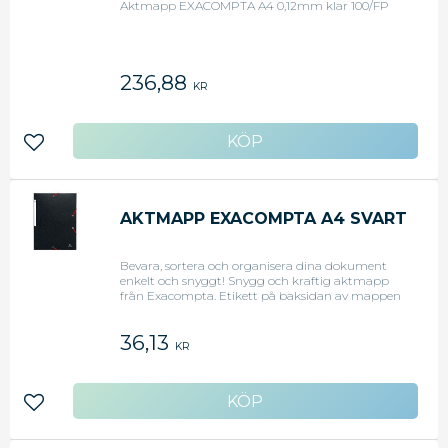
Aktmapp EXACOMPTA A4 0,12mm klar 100/FP
236,88
KR
Lägg till i favoriter
AKTMAPP EXACOMPTA A4 SVART
Bevara, sortera och organisera dina dokument
enkelt och snyggt! Snygg och kraftig aktmapp
från Exacompta. Etikett på baksidan av mappen
för en bra hantering av sorteringen. Stängs-och
öppnas lätt med svarta gummiband. - Kan
36,13
innehålla upp till 300 ark - Material: 425g kartong
KR
- Format: A4 (240x320m) - Färg: Svart
Lägg till i favoriter