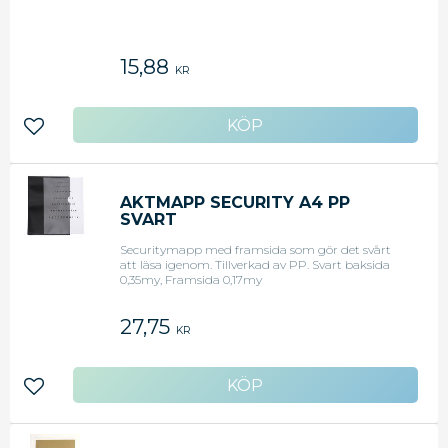
15,88
KR
Lägg till i favoriter
AKTMAPP SECURITY A4 PP
SVART
Securitymapp med framsida som gör det svårt
att läsa igenom. Tillverkad av PP. Svart baksida
0,35my, Framsida 0,17my
27,75
KR
Lägg till i favoriter