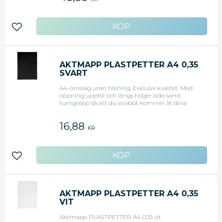
Lägg till i favoriter
AKTMAPP PLASTPETTER A4 0,35
SVART
A4-omslag utan hålning. Exklusiv kvalitet. Med
öppning upptill och längs höger sida samt
tumgrepp så att du snabbt kommer åt dina
dokument. Tillverkad av 350 µm transparent PP-
plast med matt finish.
16,88
KR
Lägg till i favoriter
AKTMAPP PLASTPETTER A4 0,35
VIT
Aktmapp PLASTPETTER A4 0,35 vit