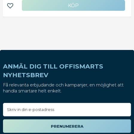
boken snabbt och enkelt i väskan. Det matta
bokomslaget reflekterar inte ljus och det går att
Lägg till i favoriter
skriva på med de flesta typer av pennor. - Mått:
50cm x 25 m - Tjocklek: 60 my
ANMÄL DIG TILL OFFISMARTS
NYHETSBREV
Få relevanta erbjudande och kampanjer, en möjlighet att
handla smartare helt enkelt.
PRENUMERERA