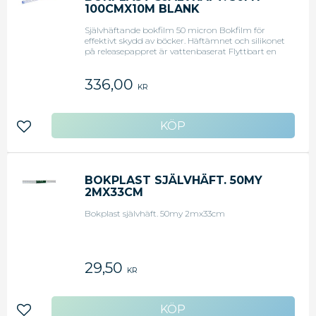
100CMX10M BLANK
Självhäftande bokfilm 50 micron Bokfilm för
effektivt skydd av böcker. Häftämnet och silikonet
på releasepappret är vattenbaserat Flyttbart en
kort stund efter applicering Permanent
Rutmönster för att underlätta tillskärning Blank
336,00
bokfilm Tjocklek: 50 micron Bredd: 100cm Längd:
KR
10meter
Lägg till i favoriter
BOKPLAST SJÄLVHÄFT. 50MY
2MX33CM
Bokplast självhäft. 50my 2mx33cm
29,50
KR