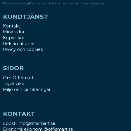
Dina personuppgifter behandlas i enlighet med vår
integritetspolicy
.
KUNDTJÄNST
Kontakt
Mina sidor
Köpvillkor
Reklamationer
Policy och cookies
SIDOR
Om OffiSmart
Trycksaker
Miljö och certifieringar
KONTAKT
Epost:
info@offismart.se
Ekonomi:
ekonomi@offismart.se