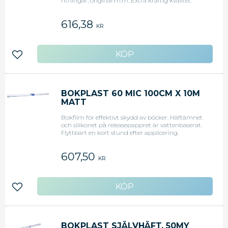
ritningar, original m.m. Extra kraftig kvalitet.
80my.Folien skyddar mot smuts och vatten och
förlänger innehållets livslängd.Blank yta och
616,38
fördröjd häftförmåga.
KR
Lägg till i favoriter
BOKPLAST 60 MIC 100CM X 10M
MATT
Bokfilm för effektivt skydd av böcker. Häftämnet
och silikonet på releasepappret är vattenbaserat.
Flyttbart en kort stund efter applicering.
Rutmönster för att underlätta tillskärning. - Matt
bokfilm - Permanent - Tjocklek: 60 micron -
607,50
Bredd: 100 cm - Längd: 10 meter
KR
Lägg till i favoriter
BOKPLAST SJÄLVHÄFT. 50MY