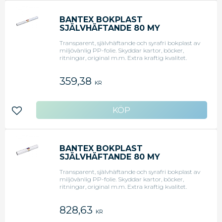
BANTEX BOKPLAST
SJÄLVHÄFTANDE 80 MY
50CMX10M (RULLE OM 10 M)
Transparent, självhäftande och syrafri bokplast av
miljövänlig PP-folie. Skyddar kartor, böcker,
ritningar, original m.m. Extra kraftig kvalitet.
80my.Folien skyddar mot smuts och vatten och
förlänger innehållets livslängd.Blank yta och
359,38
fördröjd häftförmåga.
KR
Lägg till i favoriter
BANTEX BOKPLAST
SJÄLVHÄFTANDE 80 MY
50CMX25M (RULLE OM 25 M)
Transparent, självhäftande och syrafri bokplast av
miljövänlig PP-folie. Skyddar kartor, böcker,
ritningar, original m.m. Extra kraftig kvalitet.
80my.Folien skyddar mot smuts och vatten och
förlänger innehållets livslängd.Blank yta och
828,63
fördröjd häftförmåga.
KR