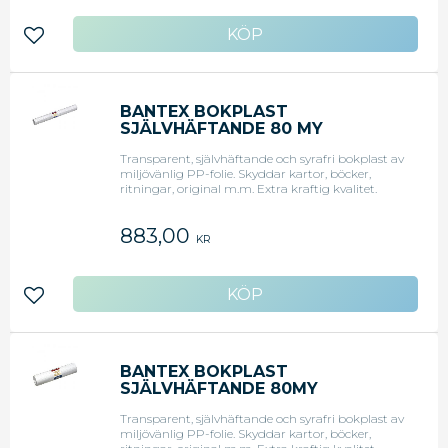
Lägg till i favoriter
BANTEX BOKPLAST
SJÄLVHÄFTANDE 80 MY
60CMX25M (RULLE OM 25 M)
Transparent, självhäftande och syrafri bokplast av
miljövänlig PP-folie. Skyddar kartor, böcker,
ritningar, original m.m. Extra kraftig kvalitet.
80my.Folien skyddar mot smuts och vatten och
förlänger innehållets livslängd.Blank yta och
883,00
fördröjd häftförmåga.
KR
Lägg till i favoriter
BANTEX BOKPLAST
SJÄLVHÄFTANDE 80MY
30CMX25M (RULLE OM 25 M)
Transparent, självhäftande och syrafri bokplast av
miljövänlig PP-folie. Skyddar kartor, böcker,