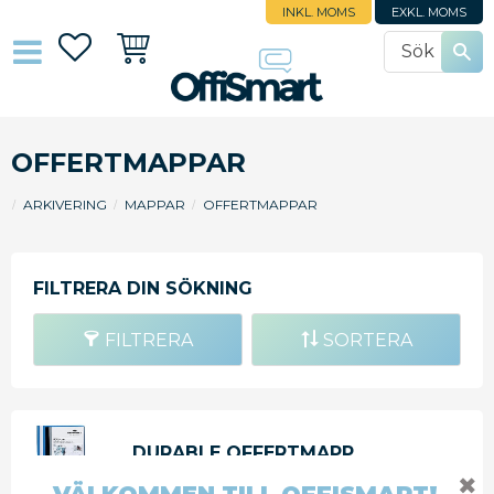
INKL. MOMS
EXKL. MOMS
Favoriter
Kundvagn
OFFERTMAPPAR
ARKIVERING
MAPPAR
OFFERTMAPPAR
FILTRERA
SORTERA
DURABLE OFFERTMAPP
DURAPLUS MED FICKA A4 BLÅ
✖