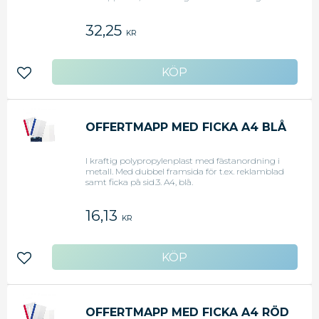
Offertmapp A4 med transparent ficka på
framsidan. Transparent ficka på framsidan där
32,25
du kan stoppa egna trycksaker. Baksida av färgad
KR
plast. - Kan användas tillsammans med Durable
produktkod(er): 299602 | 153126 | 292402 - Mått:
246mmx315mm
Lägg till i favoriter
OFFERTMAPP MED FICKA A4 BLÅ
I kraftig polypropylenplast med fästanordning i
metall. Med dubbel framsida för t.ex. reklamblad
samt ficka på sid.3. A4, blå.
16,13
KR
Lägg till i favoriter
OFFERTMAPP MED FICKA A4 RÖD