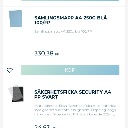
SAMLINGSMAPP A4 250G BLÅ
100/FP
Samlingsmapp A4 250g blå 100/FP
330,38
KR
Lägg till i favoriter
SÄKERHETSFICKA SECURITY A4
PP SVART
Svart säkerhetsficka. Säkerhetsficka med framsida
som gör det svårt att läsa igenom. Öppning längs
hålkanten Tillverkad av PP. Svart baksida 0,35my,
Framsida 0,17my - Färg: Svart - Storlek: A4 -
Material: PP
24,63