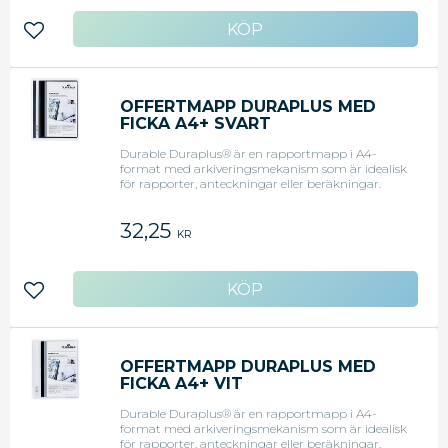
246mmx315mm
Lägg till i favoriter
OFFERTMAPP DURAPLUS MED
FICKA A4+ SVART
Durable Duraplus® är en rapportmapp i A4-
format med arkiveringsmekanism som är idealisk
för rapporter, anteckningar eller beräkningar.
Offertmapp A4 med transparent ficka på
framsidan. Transparent ficka på framsidan där
32,25
du kan stoppa egna trycksaker. Baksida av färgad
KR
plast. - Mått: 246mmx315mm
Lägg till i favoriter
OFFERTMAPP DURAPLUS MED
FICKA A4+ VIT
Durable Duraplus® är en rapportmapp i A4-
format med arkiveringsmekanism som är idealisk
för rapporter, anteckningar eller beräkningar.