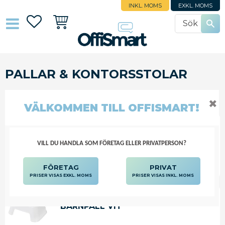
INKL. MOMS
EXKL. MOMS
Favoriter
Kundvagn
PALLAR & KONTORSSTOLAR
SKOLMÖBLER
STOLAR
PALLAR & KONTORSSTOLAR
✖
VÄLKOMMEN TILL OFFISMART!
VILL DU HANDLA SOM FÖRETAG ELLER PRIVATPERSON?
FILTRERA
SORTERA
FÖRETAG
PRIVAT
PRISER VISAS EXKL. MOMS
PRISER VISAS INKL. MOMS
BARNPALL VIT