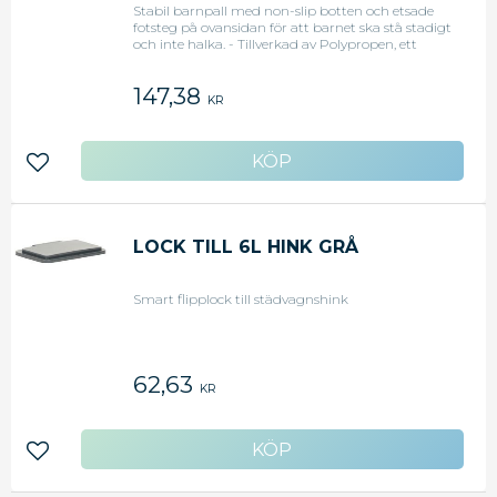
Stabil barnpall med non-slip botten och etsade
fotsteg på ovansidan för att barnet ska stå stadigt
och inte halka. - Tillverkad av Polypropen, ett
BPA-fritt material - Färg: Vit
147,38
KR
Lägg till i favoriter
LOCK TILL 6L HINK GRÅ
Smart flipplock till städvagnshink
62,63
KR
Lägg till i favoriter