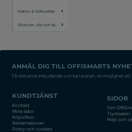
Mattor & Sittkuddar
Skötrum, vila och säkerhet
ANMÄL DIG TILL OFFISMARTS NYH
Få relevanta erbjudande och kampanjer, en möjlighet att 
KUNDTJÄNST
SIDOR
Kontakt
Om OffiSm
Mina sidor
Trycksaker
Köpvillkor
Miljö och ce
Reklamationer
Policy och cookies