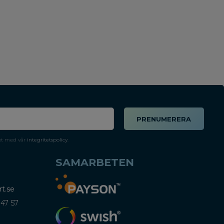
PRENUMERERA
et med vår
integritetspolicy
.
SAMARBETEN
t.se
 47 57