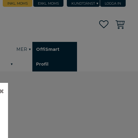
INKL. MOMS
EXKL. MOMS
KUNDTJÄNST
LOGGA IN
Favoriter
Kundvagn
h
MER
OffiSmart
Profil
✖