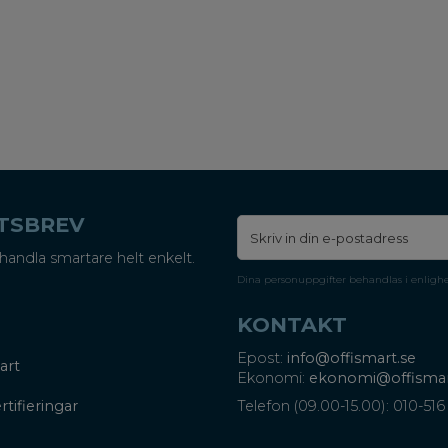
ETSBREV
handla smartare helt enkelt.
Dina personuppgifter behandlas i enligh
KONTAKT
Epost:
info@offismart.se
art
Ekonomi:
ekonomi@offismar
rtifieringar
Telefon (09.00-15.00): 010-516