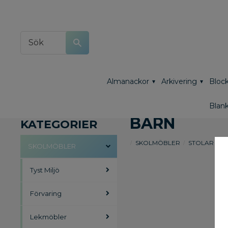
Almanackor
Arkivering
Block
Blank
BARN
KATEGORIER
SKOLMÖBLER
STOLAR
B
SKOLMÖBLER
Tyst Miljö
Förvaring
Lekmöbler