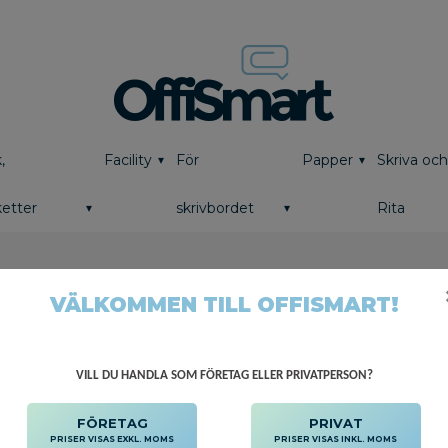
,
Facility
För
Papper
Skriva oc
etter
skrivbordet
Rita
ARN
VÄLKOMMEN TILL OFFISMART!
VILL DU HANDLA SOM FÖRETAG ELLER PRIVATPERSON?
FÖRETAG
PRIVAT
PRISER VISAS EXKL. MOMS
PRISER VISAS INKL. MOMS