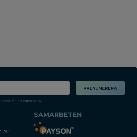
PRENUMERERA
et med vår
integritetspolicy
.
SAMARBETEN
t.se