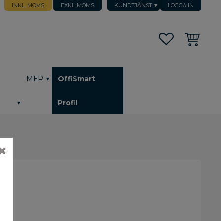
INKL. MOMS
EXKL. MOMS
KUNDTJÄNST
LOGGA IN
Favoriter
Kundvagn
h
MER
OffiSmart
Profil
✖