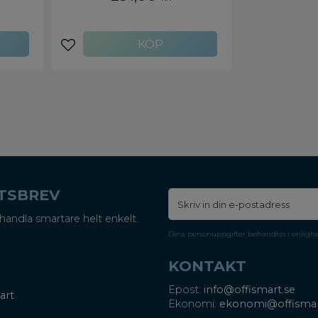
a påsen
ing och
% , 200
Färg:
Lägg till i favoriter
ETSBREV
handla smartare helt enkelt.
Dina personuppgifter behandlas i enligh
KONTAKT
Epost:
info@offismart.se
art
Ekonomi:
ekonomi@offismar