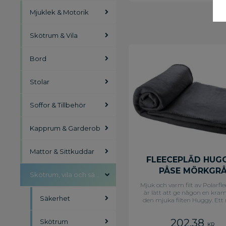
Mjuklek & Motorik
Skötrum & Vila
Bord
Stolar
Soffor & Tillbehör
Kapprum & Garderob
Mattor & Sittkuddar
FLEECEPLÄD HUGG
PÅSE MÖRKGR
Skötrum, vila och säkerhet
Mjuk och varm filt av Polarfle
är lätt att ge någon en kr
Säkerhet
den mjuka filten Huggy. Ett
och bekvämt material som 
ger nödvändig värme och be
202,38
Skötrum
kroppsvärmen. Rulla ihop fil
KR