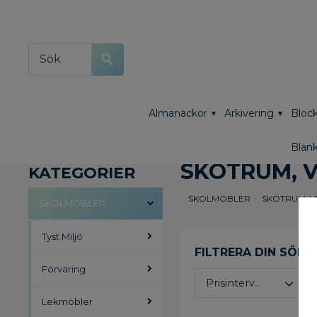
Almanackor
Arkivering
Block
Blank
SKÖTRUM, V
KATEGORIER
SKOLMÖBLER
SKÖTRUM, V
SKOLMÖBLER
Tyst Miljö
Förvaring
Prisintervall
Lekmöbler
202
291