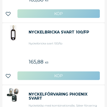
KR
Lägg till i favoriter
NYCKELBRICKA SVART 100/FP
Nyckelbricka svart 100/fp
165,88
KR
Lägg till i favoriter
NYCKELFÖRVARING PHOENIX
SVART
Nyckelskåp med kombinationslås. Säker förvaring