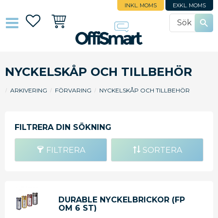
INKL. MOMS
EXKL. MOMS
Favoriter
Kundvagn
NYCKELSKÅP OCH TILLBEHÖR
ARKIVERING
FÖRVARING
NYCKELSKÅP OCH TILLBEHÖR
FILTRERA
SORTERA
DURABLE NYCKELBRICKOR (FP
OM 6 ST)