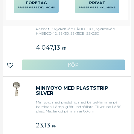
FÖRETAG
PRIVAT
PRISER VISAS EXKL. MOMS
PRISER VISAS INKL. MOMS
KODLÅS ELEKT. T/HÅBECO
NYCKELSKÅP
Elektroniskt kodlås till nyckelskåp SS3492. -
Passar till: Nyckelskåp HÅBECO 65, Nyckelskåp
HÅBECO 42, SSK50, SSK150B, SSK290
4 047,13
KR
Lägg till i favoriter
MINIYOYO MED PLASTSTRIP
SILVER
Miniyoyo med plaststrip med bältesklämma på
baksidan. Lämplig för korthållare. Tillverkad i ABS
plast. Maxlängd på linan är 80 cm
23,13
KR