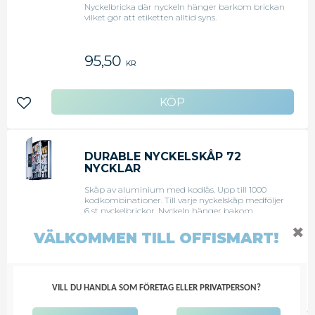
Nyckelbricka där nyckeln hänger barkom brickan
vilket gör att etiketten alltid syns.
95,50
KR
Lägg till i favoriter
DURABLE NYCKELSKÅP 72
NYCKLAR
Skåp av aluminium med kodlås. Upp till 1000
kodkombinationer. Till varje nyckelskåp medföljer
6 st nyckelbrickor. Nyckeln hänger bakom
nyckelbrickan vilket gör att etiketten alltid syns.
Innehållsförteckning på insidan av dörren gör det
✖
VÄLKOMMEN TILL OFFISMART!
4 046,88
lätt att hitta rätt nyckel. Inkl. skruvar och plugg
KR
för montering.Mått: 400 x 302 x 118 mm (HxBxD).
VILL DU HANDLA SOM FÖRETAG ELLER PRIVATPERSON?
Lägg till i favoriter