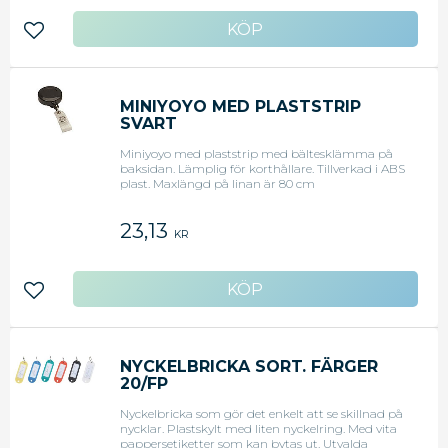
Lägg till i favoriter
MINIYOYO MED PLASTSTRIP
SVART
Miniyoyo med plaststrip med bältesklämma på
baksidan. Lämplig för korthållare. Tillverkad i ABS
plast. Maxlängd på linan är 80 cm
23,13
KR
Lägg till i favoriter
NYCKELBRICKA SORT. FÄRGER
20/FP
Nyckelbricka som gör det enkelt att se skillnad på
nycklar. Plastskylt med liten nyckelring. Med vita
pappersetiketter som kan bytas ut. Utvalda