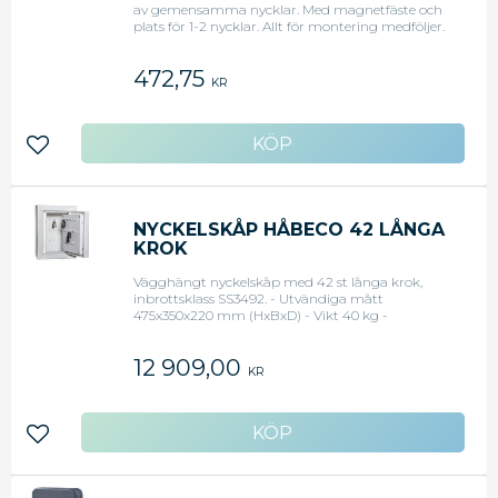
av gemensamma nycklar. Med magnetfäste och
plats för 1-2 nycklar. Allt för montering medföljer.
- Mått: HxBxD 10 x 6,5 x 3,5 cm - Nyckelkapacitet : 2
- Typ av lås : Kombinationslås - Höjd : 10 cm - Djup
472,75
: 3.5 cm - Bredd : 6.5 cm - Färg : Svart - Material :
KR
Metall - Vikt : 0.4 kg
Lägg till i favoriter
NYCKELSKÅP HÅBECO 42 LÅNGA
KROK
Vägghängt nyckelskåp med 42 st långa krok,
inbrottsklass SS3492. - Utvändiga mått
475x350x220 mm (HxBxD) - Vikt 40 kg -
Elektroniskt kodlås går att få som tillval, art
219773.
12 909,00
KR
Lägg till i favoriter