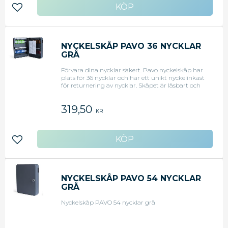
Lägg till i favoriter
NYCKELSKÅP PAVO 36 NYCKLAR
GRÅ
Förvara dina nycklar säkert. Pavo nyckelskåp har
plats för 36 nycklar och har ett unikt nyckelinkast
för returnering av nycklar. Skåpet är låsbart och
levereras med två nycklar. Fixeringsnyckel ingår. 8
mm tjockt stål. - Grå - Låsbart - Plats till 36
319,50
nycklar
KR
Lägg till i favoriter
NYCKELSKÅP PAVO 54 NYCKLAR
GRÅ
Nyckelskåp PAVO 54 nycklar grå