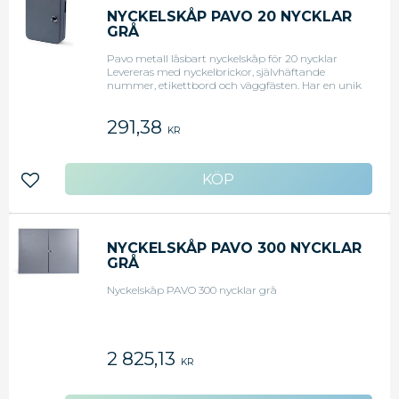
NYCKELSKÅP PAVO 20 NYCKLAR
GRÅ
Pavo metall låsbart nyckelskåp för 20 nycklar
Levereras med nyckelbrickor, självhäftande
nummer, etikettbord och väggfästen. Har en unik
returplats för nyckel för att returnera nycklar
utan huvudlåset. - 20 nycklar - Grå
291,38
KR
Lägg till i favoriter
NYCKELSKÅP PAVO 300 NYCKLAR
GRÅ
Nyckelskåp PAVO 300 nycklar grå
2 825,13
KR