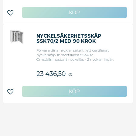
Lägg till i favoriter
NYCKELSÄKERHETSSKÅP
SSK70/2 MED 90 KROK
Förvara dina nycklar säkert i ett certifierat
nyckelskåp. Inbrottsklass SS3492.
Omställningsbart nyckellås - 2 nycklar ingår.
Utrustat med nyckelinrede 90 korta krok i rygg.
Går att komplettera med ytterligare 83 krok i dörr
23 436,50
eller alternativ nyckelinredning. Ange önskemål.
KR
Yttermått: 730x550x250 (HxBxD). Innermått:
722x542x180mm (HxBxD)
Lägg till i favoriter