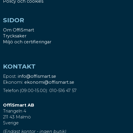
Policy och cookies
SIDOR
Om OffiSmart
Trycksaker
Miljö och certifieringar
KONTAKT
Epost:
info@offismart.se
Ekonomi:
ekonomi@offismart.se
Telefon (09.00-15.00): 010-516 47 57
OffiSmart AB
Triangeln 4
211 43 Malmö
Sverige
(Endast kontor - ingen butik)