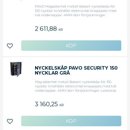
PAVO Högsäkerhet metall låsbart nyckelskåp för
100 nycklar Innehåller elektronisk knappsats med
två nödknappar. 4MM dörr förtjockningar.
Levereras med nyckelbrickor, självhäftande
nummer, etikettbord och väggfästen. Har en unik
2 611,88
returplats för nyckel för att returnera nycklar
KR
utan huvudlåset. - 100 nycklar - Grå
Lägg till i favoriter
NYCKELSKÅP PAVO SECURITY 150
NYCKLAR GRÅ
Hög säkerhet metall låsbart nyckelskåp för 150
nycklar Innehåller elektronisk knappsats med två
nödknappar. 4MM dörr förtjockningar. Levereras
med nyckelbrickor, självhäftande nummer,
etikettbord och väggfästen. Har en unik
3 160,25
returplats för nyckel för att returnera nycklar
KR
utan huvudlåset. - 150 nycklar - Metall - Låsbart
Lägg till i favoriter