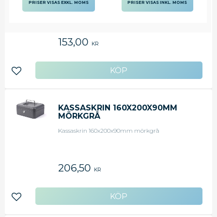
PRISER VISAS EXKL. MOMS
PRISER VISAS INKL. MOMS
Kassaskrin 115x150x80mm svart
153,00
KR
Lägg till i favoriter
KASSASKRIN 160X200X90MM
MÖRKGRÅ
Kassaskrin 160x200x90mm mörkgrå
206,50
KR
Lägg till i favoriter