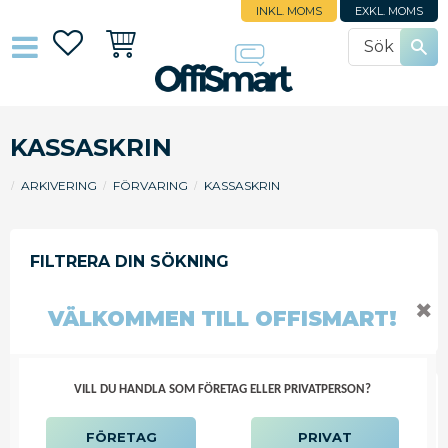
INKL. MOMS
EXKL. MOMS
Favoriter
Kundvagn
KASSASKRIN
ARKIVERING
FÖRVARING
KASSASKRIN
FILTRERA
SORTERA
✖
VÄLKOMMEN TILL OFFISMART!
VILL DU HANDLA SOM FÖRETAG ELLER PRIVATPERSON?
KASSASKRIN 115X150X80MM
SVART
FÖRETAG
PRIVAT