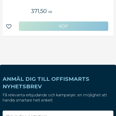
cylinderlås - - 5-delad myntbricka
371,50
KR
Lägg till i favoriter
ANMÄL DIG TILL OFFISMARTS
NYHETSBREV
Få relevanta erbjudande och kampanjer, en möjlighet att
handla smartare helt enkelt.