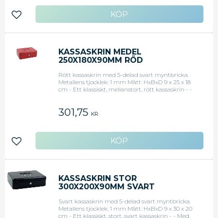
Lägg till i favoriter
KASSASKRIN MEDEL
250X180X90MM RÖD
Rött kassaskrin med 5-delad svart myntbricka.
Metallens tjocklek: 1 mm Mått: HxBxD 9 x 25 x 18
cm - Ett klassiskt, mellanstort, rött kassaskrin - -
Med cylinderlås - - 5-delad myntbricka
301,75
KR
Lägg till i favoriter
KASSASKRIN STOR
300X200X90MM SVART
Svart kassaskrin med 5-delad svart myntbricka.
Metallens tjocklek: 1 mm Mått: HxBxD 9 x 30 x 20
cm - Ett klassiskt, stort, svart kassaskrin - - Med