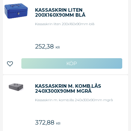
KASSASKRIN LITEN
200X160X90MM BLÅ
Kassaskrin liten 200x160x90mm blå
252,38
KR
Lägg till i favoriter
KASSASKRIN M. KOMB.LÅS
240X300X90MM MGRÅ
Kassaskrin m. komb.lås 240x300x90mm mgrå
372,88
KR