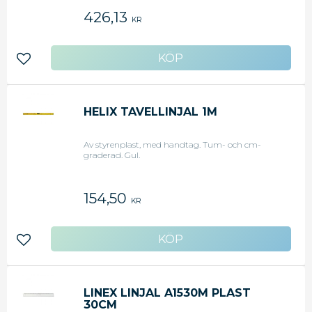
426,13
KR
Lägg till i favoriter
HELIX TAVELLINJAL 1M
Av styrenplast, med handtag. Tum- och cm-
graderad. Gul.
154,50
KR
Lägg till i favoriter
LINEX LINJAL A1530M PLAST
30CM