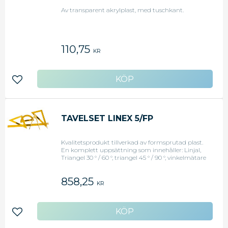
Av transparent akrylplast, med tuschkant.
110,75
KR
Lägg till i favoriter
TAVELSET LINEX 5/FP
Kvalitetsprodukt tillverkad av formsprutad plast.
En komplett uppsättning som innehåller: Linjal,
Triangel 30 ° / 60 °, triangel 45 ° / 90 °, vinkelmätare
och passare. Alla produkter är försedda med
handtag och gummi på baksidan för bättre
858,25
grepp vid arbete på tavlan.
KR
Lägg till i favoriter