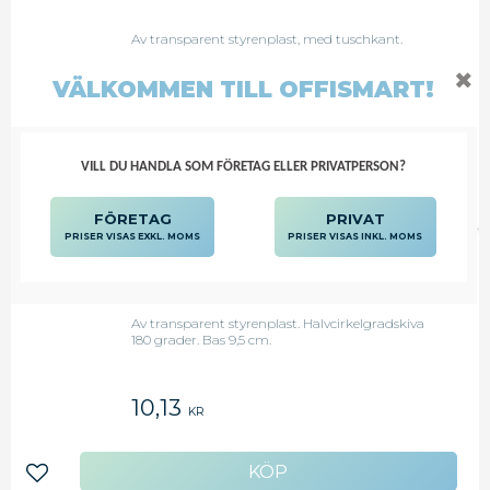
Av transparent styrenplast, med tuschkant.
Halvcirkelgradskiva 180 grader. Bas 10 cm.
✖
VÄLKOMMEN TILL OFFISMART!
13,63
KR
VILL DU HANDLA SOM FÖRETAG ELLER PRIVATPERSON?
Lägg till i favoriter
FÖRETAG
PRIVAT
PRISER VISAS EXKL. MOMS
PRISER VISAS INKL. MOMS
ARDA GRADSKIVA BAS 9,5CM
Av transparent styrenplast. Halvcirkelgradskiva
180 grader. Bas 9,5 cm.
10,13
KR
Lägg till i favoriter