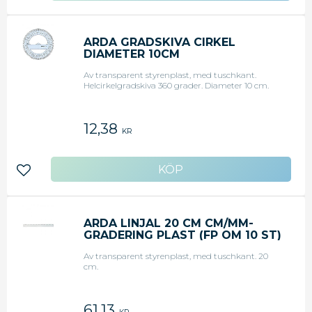
ARDA GRADSKIVA CIRKEL
DIAMETER 10CM
Av transparent styrenplast, med tuschkant.
Helcirkelgradskiva 360 grader. Diameter 10 cm.
12,38
KR
Lägg till i favoriter
ARDA LINJAL 20 CM CM/MM-
GRADERING PLAST (FP OM 10 ST)
Av transparent styrenplast, med tuschkant. 20
cm.
61,13