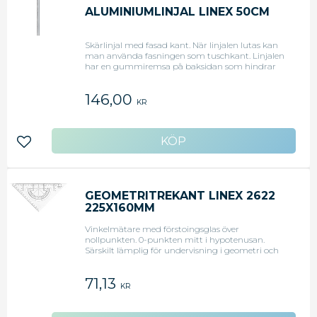
ALUMINIUMLINJAL LINEX 50CM
Skärlinjal med fasad kant. När linjalen lutas kan
man använda fasningen som tuschkant. Linjalen
har en gummiremsa på baksidan som hindrar
den från att glida och dess höga skärkant ökar
säkerheten när man skär. - Längd: 50cm - Bredd:
146,00
3,5cm <li>Original art.nr: 100413071</li>
KR
Lägg till i favoriter
GEOMETRITREKANT LINEX 2622
225X160MM
Vinkelmätare med förstoingsglas över
nollpunkten. 0-punkten mitt i hypotenusan.
Särskilt lämplig för undervisning i geometri och
ritning.
71,13
KR