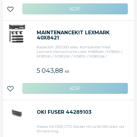
Lägg till i favoriter
MAINTENANCEKIT LEXMARK
40X8421
Kapacitet: 200 000 sidor. Kompatibel med:
Lexmark Monochrome Laser MS810dn / MS810n /
MS811dn / MS812dn / MS811n / MS812de /
MS812dtn / MS811dtn / M5155 / M5163M / 5163dn /
M5170 / MS711dn / MS810de /MS810dtn /Lexmark
5 043,88
Multifunction XM5170 / XM5163 / XM7155 / XM7170
KR
/ MX810dme / MX710de /MX812dme / MX711dhe /
XM7163 / MX811dme /
Lägg till i favoriter
OKI FUSER 44289103
Passar till: C610, C711. Räcker till c:a 60 000 sidor vid
5% täckning.