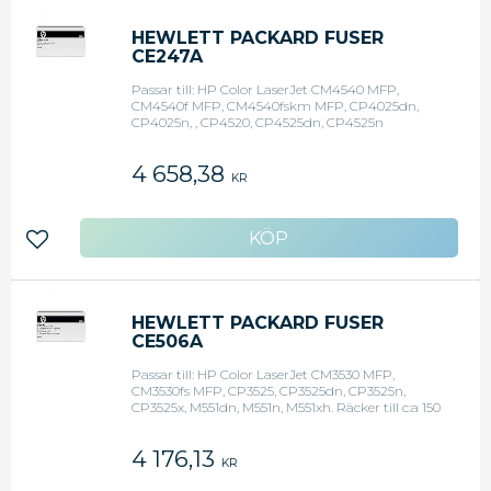
HEWLETT PACKARD FUSER
CE247A
Passar till: HP Color LaserJet CM4540 MFP,
CM4540f MFP, CM4540fskm MFP, CP4025dn,
CP4025n, , CP4520, CP4525dn, CP4525n
CP4525xh. Räcker till c:a 150 000 sidor vid 5%
täckning.
4 658,38
KR
Lägg till i favoriter
HEWLETT PACKARD FUSER
CE506A
Passar till: HP Color LaserJet CM3530 MFP,
CM3530fs MFP, CP3525, CP3525dn, CP3525n,
CP3525x, M551dn, M551n, M551xh. Räcker till c:a 150
000 sidor vid 5% täckning.
4 176,13
KR