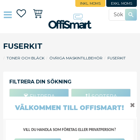
INKL. MOMS
EXKL. MOMS
Favoriter
Kundvagn
FUSERKIT
TONER OCH BLÄCK
ÖVRIGA MASKINTILLBEHÖR
FUSERKIT
FILTRERA
SORTERA
✖
VÄLKOMMEN TILL OFFISMART!
FUSER HP B5L36A
VILL DU HANDLA SOM FÖRETAG ELLER PRIVATPERSON?