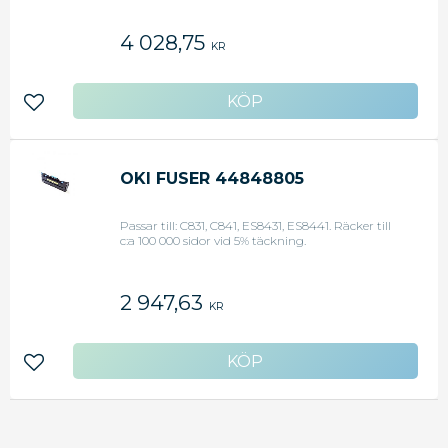
4 028,75
KR
Lägg till i favoriter
OKI FUSER 44848805
Passar till: C831, C841, ES8431, ES8441. Räcker till
c:a 100 000 sidor vid 5% täckning.
2 947,63
KR
Lägg till i favoriter