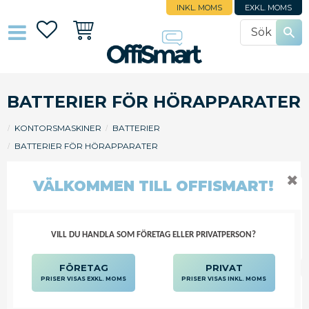
INKL. MOMS
EXKL. MOMS
Favoriter
Kundvagn
BATTERIER FÖR HÖRAPPARATER
KONTORSMASKINER
BATTERIER
BATTERIER FÖR HÖRAPPARATER
✖
VÄLKOMMEN TILL OFFISMART!
FILTRERA
SORTERA
VILL DU HANDLA SOM FÖRETAG ELLER PRIVATPERSON?
FÖRETAG
PRIVAT
PRISER VISAS EXKL. MOMS
PRISER VISAS INKL. MOMS
ENERGIZER BATTERI HÖRSEL 10