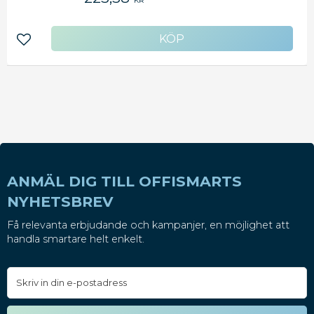
KR
Lägg till i favoriter
ANMÄL DIG TILL OFFISMARTS
NYHETSBREV
Få relevanta erbjudande och kampanjer, en möjlighet att
handla smartare helt enkelt.