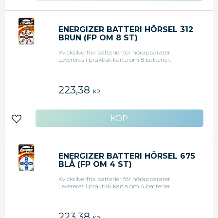
ENERGIZER BATTERI HÖRSEL 312
BRUN (FP OM 8 ST)
Kvicksilverfria batterier för hörapparater.
Levereras i praktisk karta om 8 batterier.
223,38
KR
Lägg till i favoriter
ENERGIZER BATTERI HÖRSEL 675
BLÅ (FP OM 4 ST)
Kvicksilverfria batterier för hörapparater.
Levereras i praktisk karta om 4 batterier.
223,38