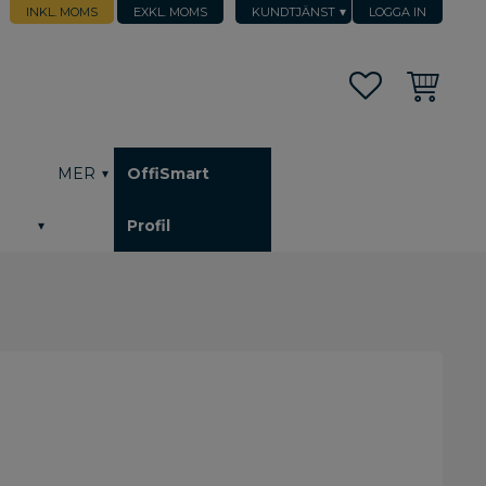
INKL. MOMS
EXKL. MOMS
KUNDTJÄNST
LOGGA IN
Favoriter
Kundvagn
h
MER
OffiSmart
Profil