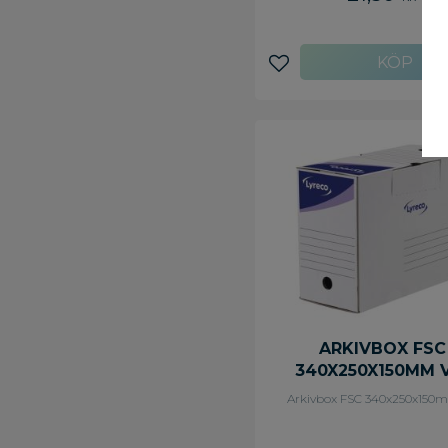
Lägg till i favoriter
ARKIVBOX FSC
340X250X150MM 
Arkivbox FSC 340x250x150m