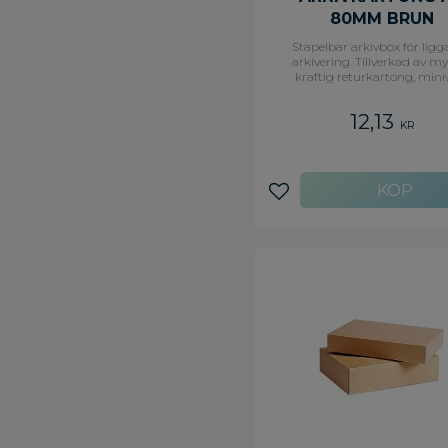
80MM BRUN
Stapelbar arkivbox för lig
arkivering. Tillverkad av m
kraftig returkartong, miniw
Öppnas framifrån vilket 
materialet lätt åtkomligt. Måt
12,13
240x325mm.
KR
Lägg till i favoriter