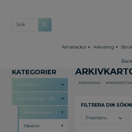
Almanackor
Arkivering
Block
Blank
ARKIVKART
KATEGORIER
ARKIVERING
ARKIVKARTON
ARKIVERING
Arkivkartonger, tillbehör
Arkivkartonger
Prisintervall
Tillbehör
5
2 155