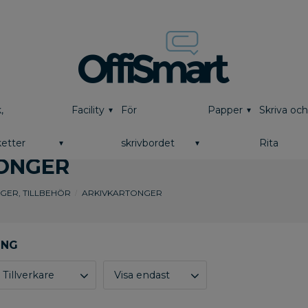
,
Facility
För
Papper
Skriva oc
etter
skrivbordet
Rita
ONGER
GER, TILLBEHÖR
ARKIVKARTONGER
Tillverkare
Visa endast
Bigso Box
2
Finns i lager
25