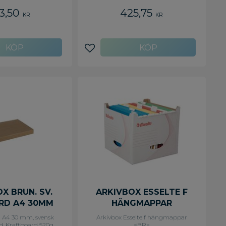
3,50
425,75
KR
KR
avoriter
Lägg till i favoriter
X BRUN. SV.
ARKIVBOX ESSELTE F
RD A4 30MM
HÄNGMAPPAR
g A4 30 mm, svensk
Arkivbox Esselte f hängmappar
d, Kraftboard 520g
<BR>