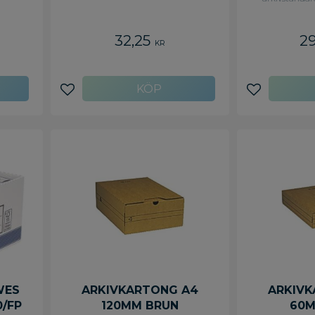
32,25
2
KR
Lägg till i favoriter
Lägg till i f
WES
ARKIVKARTONG A4
ARKIVK
0/FP
120MM BRUN
60M