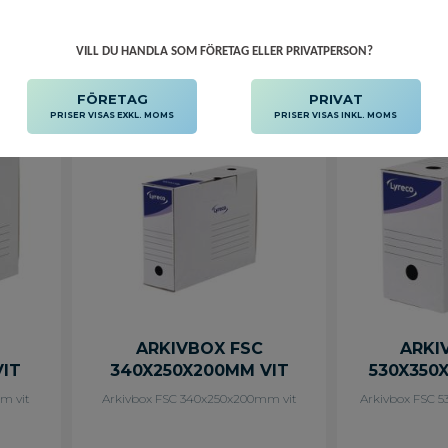
och linjerade et
att du enkelt k
och se vad den
VILL DU HANDLA SOM FÖRETAG ELLER PRIVATPERSON?
om den stå
kortsidan
Lägg till i favoriter
Lägg till i f
plano.Utvändi
cmTillverkad
FÖRETAG
PRIVAT
kartong. - St
PRISER VISAS EXKL. MOMS
PRISER VISAS INKL. MOMS
Fingerhål och
sidor - -
ARKIVBOX FSC
ARKI
VIT
340X250X200MM VIT
530X350
m vit
Arkivbox FSC 340x250x200mm vit
Arkivbox FSC 