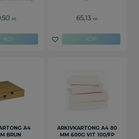
9,50
65,13
KR
KR
avoriter
Lägg till i favoriter
ARTONG A4
ARKIVKARTONG A4 80
M BRUN
MM 600G VIT 100/FP