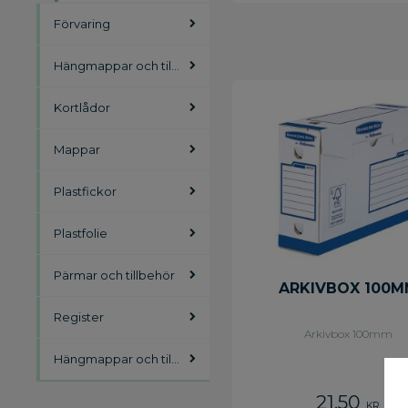
Förvaring
Hängmappar och tillbehör
Kortlådor
Mappar
Plastfickor
Plastfolie
Pärmar och tillbehör
ARKIVBOX 100M
Register
Arkivbox 100mm
Hängmappar och tillbehör
21,50
KR