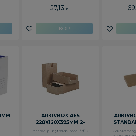
27,13
69
KR
Lägg till i favoriter
Lägg till i f
00MM
ARKIVBOX A65
ARKIVBO
228X120X395MM 2-
STANDA
DELAD BRUN
Innerdel plus ytterdel med låsflik.
Arkivkarton
arkivstandar