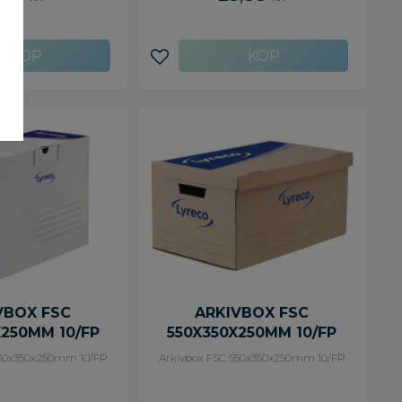
iketter på två sidor, så
an fatta tag om lådan
 innehåller ? oavsett
r med lång- eller
 utåt. Levereras
avoriter
Lägg till i favoriter
ga mått: HxD 25 x 34
 av FSC-certifierad
abil vit kartong - -
 tryckt etikett på 2
 Levereras plano
VBOX FSC
ARKIVBOX FSC
X250MM 10/FP
550X350X250MM 10/FP
530x350x250mm 10/FP
Arkivbox FSC 550x350x250mm 10/FP