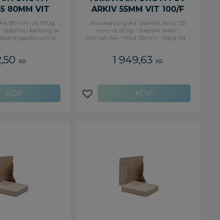
45 80MM VIT
ARKIV 55MM VIT 100/F
A4, 80 mm vit 970g,
Arkivkartong A4 'Svenskt Arkiv' 55
r lådorna i kartong är
mm, vit 600g - Svenskt Arkiv -
kiveringssyfte och är
Format: A4 - Höjd: 55mm - Färg: Vit -
ara när du ska flytta
Vikt: 600g - Antal: 100
 ömtåliga produkter.
2,50
1 949,63
kraftboard avsedd för
KR
KR
vändamål.
avoriter
Lägg till i favoriter