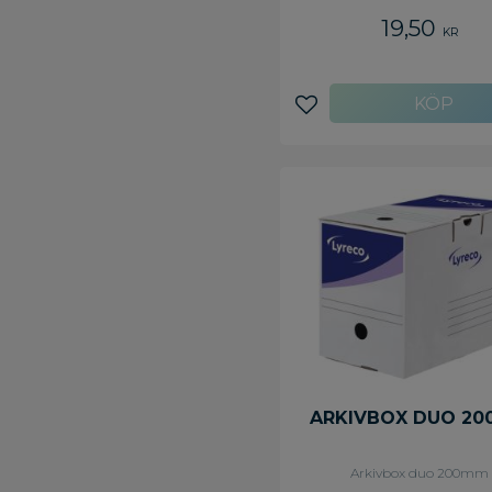
19,50
KR
Lägg till i favoriter
ARKIVBOX DUO 2
Arkivbox duo 200mm