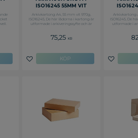
ISO16245 55MM VIT
ISO162
gande
Arkivkartong A4, 55 mm vit 970g,
Arkivkartong 
ycket
ISO16245, De här lådorna i kartong är
ISO16245, De hä
ell.
utformade i arkiveringssyfte och är
utformade i ar
gör
väldigt användbara när du ska flytta
väldigt användb
t: (BxL)
eller förvara ömtåliga produkter.
eller förvara
75,25
8
Tillverkad av kraftboard avsedd för
Tillverkad av 
KR
arkivändamål.
arki
Lägg till i favoriter
Lägg till i f