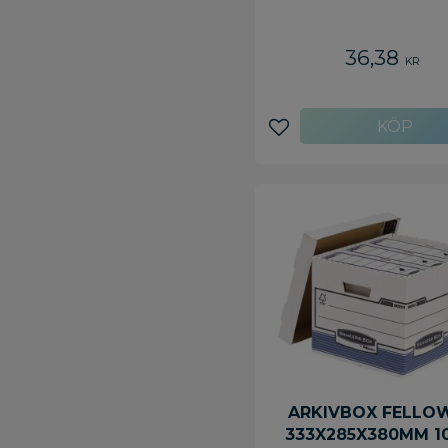
36,38
KR
Lägg till i favoriter
ARKIVBOX FELLO
333X285X380MM 1