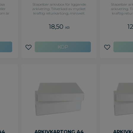
ösa
Stapelbar arkivbox för liggande
Stapelbar ar
ller
arkivering. Tillverkad av mycket
arkivering. T
som är
kraftig returkartong, miniwell.
kraftig retu
tig
Öppnas framifrån vilket gör
Öppnas fra
äggar.
materialet lätt åtkomligt. Bredd
materialet lä
18,50
1
sätta
240mm. Längd 325 mm.
240mm. 
KR
evereras
ilket
verkad
al.
Lägg till i favoriter
Lägg till i f
A4
ARKIVKARTONG A4
ARKIVK