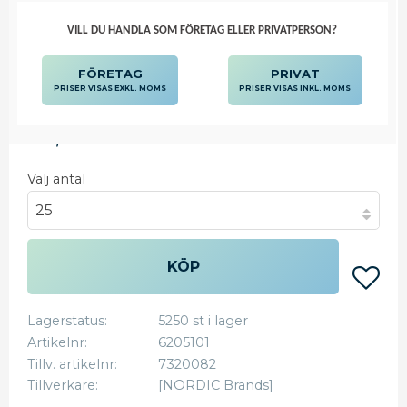
VILL DU HANDLA SOM FÖRETAG ELLER PRIVATPERSON?
FÖRETAG
PRIVAT
PRISER VISAS EXKL. MOMS
PRISER VISAS INKL. MOMS
12,13
KR
Välj antal
KÖP
Lägg
Lagerstatus
5250 st i lager
Artikelnr
6205101
Tillv. artikelnr
7320082
Tillverkare
[NORDIC Brands]