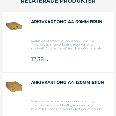
RELATERADE PRODUKTER
ARKIVKARTONG A4 60MM BRUN
Stapelbar arkivbox för liggande arkivering.
Tillverkad av mycket kraftig returkartong,
miniwell. Öppnas framifrån vilket gör materialet
lätt åtkomligt. Bredd 240mm. Längd 325 mm.
12,38
KR
ARKIVKARTONG A4 120MM BRUN
Stapelbar arkivbox för liggande arkivering.
Tillverkad av mycket kraftig returkartong,
miniwell. Öppnas framifrån vilket gör materialet
lätt åtkomligt. Bredd 240mm. Längd 325 mm.