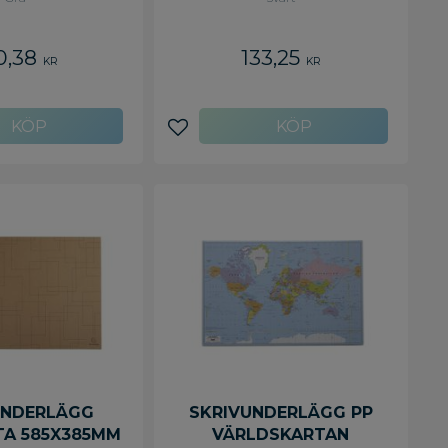
0,38
133,25
KR
KR
avoriter
Lägg till i favoriter
UNDERLÄGG
SKRIVUNDERLÄGG PP
A 585X385MM
VÄRLDSKARTAN