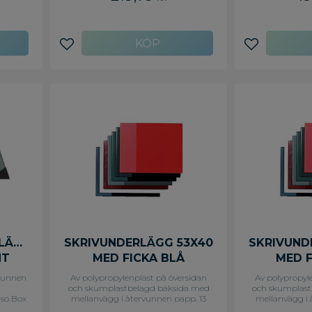
Lägg till i favoriter
Lägg till i f
LÄGG
SKRIVUNDERLÄGG 53X40
SKRIVUND
NT
MED FICKA BLÅ
MED 
rvunnen
Av polypropylenplast på översidan
Av polypropyl
och skumplastbelagd baksida med
och skumplast
gso Box
mellanvägg i återvunnen papp. 13
mellanvägg i 
i från
cm bred transparent flik på vänster
cm bred transp