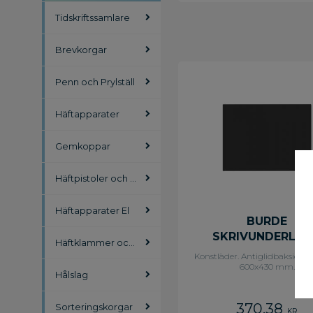
Tidskriftssamlare
Brevkorgar
Penn och Prylställ
Häftapparater
Gemkoppar
Häftpistoler och Häfttänger
Häftapparater El
BURDE
SKRIVUNDERLÄ
Häftklammer och tillbehör
SVART
Konstläder. Antiglidbaksida, 
600x430 mm.
Hålslag
370,38
Sorteringskorgar
KR