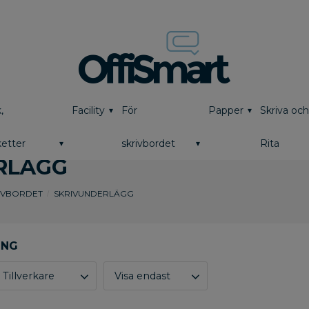
,
Facility
För
Papper
Skriva oc
etter
skrivbordet
Rita
RLÄGG
IVBORDET
SKRIVUNDERLÄGG
Tillverkare
Visa endast
Bigso Box
3
Finns i lager
7