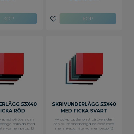
tillgängliga. Golvstativet rymmer
upp till fem stycken Active Stand.
Perfekt för mötesrum,
konferensrum, öppna
kontorslandskap och liknande. -
avoriter
Lägg till i favoriter
Plats för 5 st Active Stand - Färg: Vit
ERLÄGG 53X40
SKRIVUNDERLÄGG 53X40
FICKA RÖD
MED FICKA SVART
enplast på översidan
Av polypropylenplast på översidan
belagd baksida med
och skumplastbelagd baksida med
återvunnen papp. 13
mellanvägg i återvunnen papp. 13
arent flik på vänster
cm bred transparent flik på vänster