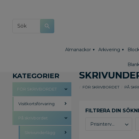
Almanackor
Arkivering
Block
Blank
SKRIVUNDE
KATEGORIER
FÖR SKRIVBORDET
PÅ SKR
FÖR SKRIVBORDET
Visitkortsförvaring
På skrivbordet
Prisintervall
Skrivunderlägg
58
3 202