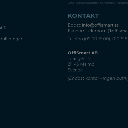
Dina personuppgifter behandlas i enligh
KONTAKT
Epost:
info@offismart.se
art
Ekonomi:
ekonomi@offismar
rtifieringar
Telefon (09.00-15.00): 010-516
OffiSmart AB
Triangeln 4
211 43 Malmö
Sverige
(Endast kontor - ingen butik