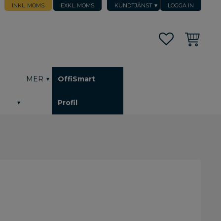
INKL. MOMS
EXKL. MOMS
KUNDTJÄNST
LOGGA IN
Favoriter
Kundvagn
h
MER
OffiSmart
Profil