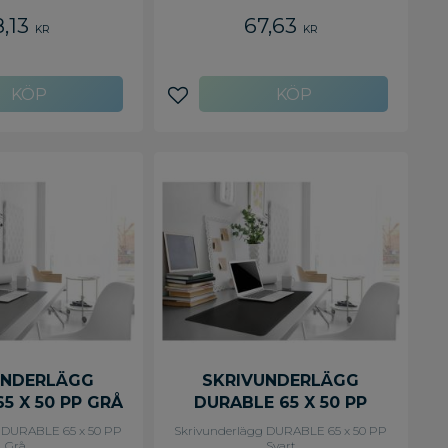
t: 53 x 40 cm. Röd.
kortsida. Mått: 53 x 40 cm. Svart.
8,13
67,63
KR
KR
avoriter
Lägg till i favoriter
UNDERLÄGG
SKRIVUNDERLÄGG
5 X 50 PP GRÅ
DURABLE 65 X 50 PP
SVART
 DURABLE 65 x 50 PP
Skrivunderlägg DURABLE 65 x 50 PP
Grå
Svart