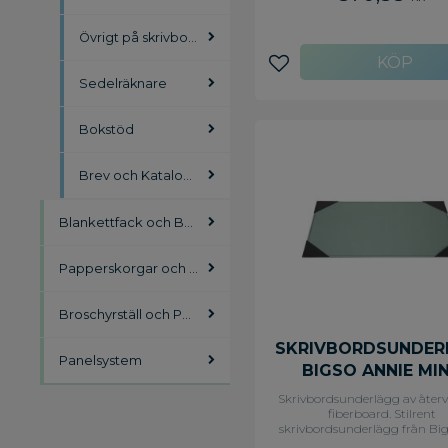
Övrigt på skrivbordet
Lägg till i favoriter
Sedelräknare
Bokstöd
Brev och Katalogställ
Blankettfack och Boxar
Papperskorgar och Tunnor
Broschyrställ och Postfack
SKRIVBORDSUNDER
Panelsystem
BIGSO ANNIE MI
Skrivbordsunderlägg av åte
fiberboard. Stilrent
skrivbordsunderlägg från Bi
of Sweden som håller ytan fr