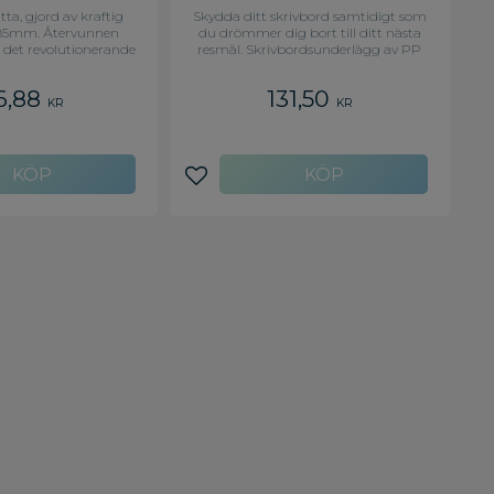
BRUN
585X385M
ta, gjord av kraftig
Skydda ditt skrivbord samtidigt som
385mm. Återvunnen
du drömmer dig bort till ditt nästa
 det revolutionerande
resmål. Skrivbordsunderlägg av PP
ortet, belagd med
med världskarta. - Material:
olja som ger utmärkt
PP(Polystyren) - Mått: 585x385mm -
6,88
131,50
tten. Produkterna i
KR
KR
mentet är garanterat
bara och lätta att
edformat stor längd
, perfekt för dagens
 lämnar plats för
avoriter
Lägg till i favoriter
latt skärm och/eller
bar dator.