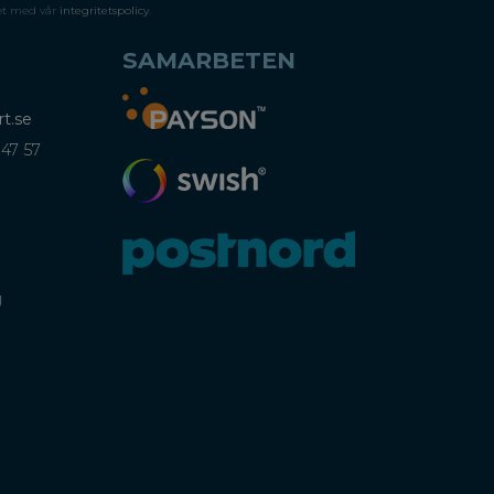
et med vår
integritetspolicy
.
SAMARBETEN
t.se
 47 57
)