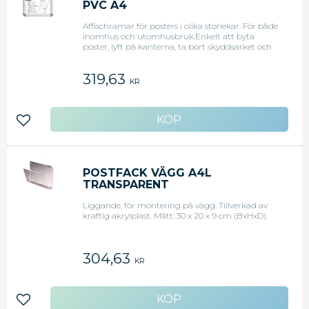
PVC A4
Affischramar för posters i olika storlekar. För både
inomhus och utomhusbruk.Enkelt att byta
poster, lyft på kanterna, ta bort skyddsarket och
sätt in posternReflexfri PVC film skyddar postern
mot damm, smuts och skadaEn
319,63
förslutningsremsa skyddar postern från fukt Mått
KR
(BxHxD): 248x370x17mm
Lägg till i favoriter
POSTFACK VÄGG A4L
TRANSPARENT
Liggande, för montering på vägg. Tillverkad av
kraftig akrylplast. Mått: 30 x 20 x 9 cm (BxHxD).
304,63
KR
Lägg till i favoriter