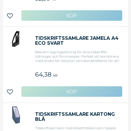
upp till A4 / C4-storlek - Kapacitet: 70 mm -
Yttermått (B x D x H): 76 x 246 x 315 mm -
Framhöjd: 148 mm - Material: högkvalitativ plast,
polystyren (PS) - Färg: Vit <li>Original art.nr: 1601-
Lägg till i favoriter
12</li>
TIDSKRIFTSSAMLARE JAMELA A4
ECO SVART
Bekväm lagringslösning för dina tidskrifter,
tidningar och filmmappar. Perfekt att kombinera
med andra Re-Solution-skrivbordstillbehör för att
skapa en matchande uppsättning. - Färg: Svart -
Tillverkad av 100% återvunnen polystyren. - Blue
64,38
Angel certifierad - Mått: LxBxH 245 x 75 x 312 mm.
KR
Lägg till i favoriter
TIDSKRIFTSSAMLARE KARTONG
BLÅ
Tidskriftssamlare med etiketthållare som hjälper