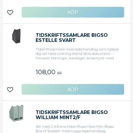
Lägg till i favoriter
TIDSKRIFTSSAMLARE BIGSO
ESTELLE SVART
Tidskriftssamlare med läderhandtag som hjälper
dig att hålla ordning bland dina dokument. -
Förvarar tidningar, kataloger, broschyrer med
mera. - Elegant design som passar i de flesta hem
och kontor - 25x11,5x32cm - FSC-certifikerat
108,00
KR
Lägg till i favoriter
TIDSKRIFTSSAMLARE BIGSO
WILLIAM MINT2/F
Set med 2 stilrena tidskriftssamlare från Bigso
Box of Sweden med snygg lägerhandtag.