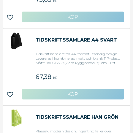
KR
Lägg till i favoriter
TIDSKRIFTSSAMLARE A4 SVART
Tidskriftssamlare för A4-format i trendig design.
Levereras i kombinerad matt och blank PP-plast.
Mått: HxD 26 x 25,7 cm Ryggbredd: 7,5 cm - Ett
praktiskt och elegant sätt att förvara dokument
på - - För allt möjligt i A4-format - - I kombinerad
67,38
matt och blank plast
KR
Lägg till i favoriter
TIDSKRIFTSSAMLARE HAN GRÖN
Klassisk, modern design. Ingenting faller över,