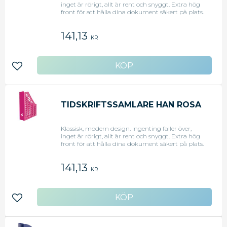
inget är rörigt, allt är rent och snyggt. Extra hög
front för att hålla dina dokument säkert på plats.
Lämplig för lagring av dokument upp till A4 /
C4-storlek. Med praktiskt fingerhål och utrymme
141,13
för ryggmärkesetikett. - Yttre mått (B x D x H): 76
KR
x 246 x 315 mm. - Fram: 148 mm - Material:
Högkvalitativ plast, polystyren. - Färg: Limegrön
Lägg till i favoriter
TIDSKRIFTSSAMLARE HAN ROSA
Klassisk, modern design. Ingenting faller över,
inget är rörigt, allt är rent och snyggt. Extra hög
front för att hålla dina dokument säkert på plats.
Lämplig för lagring av dokument upp till A4 /
C4-storlek. Med praktiskt fingerhål och utrymme
141,13
för ryggmärkesetikett. - Yttre mått (B x D x H): 76
KR
x 246 x 315 mm. - Fram: 148 mm - Material:
Högkvalitativ plast, polystyren. - Färg: Rosa
Lägg till i favoriter