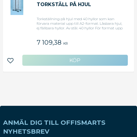
TORKSTÄLL PÅ HJUL
Torkställning på hjul med 40 hyllor som kan
förvara material upp till A2-format. Låsbara hjul,
ej fällbara hyllor. Av stål. 40 hyllor För format upp
till A2 Låsbara hjul Av stål Mått: L84xH107xD40
7 109,38
KR
Lägg till i favoriter
ANMÄL DIG TILL OFFISMARTS
NYHETSBREV