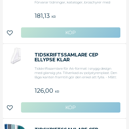
Förvarar tidningar, kataloger, broschyrer med
mera och håller ordning bland dina dokument.
Elegant design som passar i de flesta hem och
181,13
kontor. Hopfällbar för att spara utrymme när den
KR
inte används, enkel montering utan skruv.
Tillverkad i återvunnen fiberboard. Matcha med
övriga produkter i serien från Bigso. - Mått:
11x24,5x31,5cm
Lägg till i favoriter
TIDSKRIFTSSAMLARE CEP
ELLYPSE KLAR
Tidskriftssamlare för A4-format i snygg design
med glansig yta. Tillverkad av polystyrenplast. Den
låga kanten framtill gör den enkel att fylla. - Mått:
HxD 32,5 x 27,8 cm - Ryggbredd: 8,3 cm
126,00
KR
Lägg till i favoriter