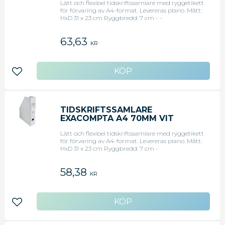
Lätt och flexibel tidskriftssamlare med ryggetikett
för förvaring av A4-format. Levereras plano. Mått:
HxD 31 x 23 cm Ryggbredd: 7 cm - -
Tidskriftssamlare av plastbelagd kartong ?
levereras plano och är enkel att montera - - Med
63,63
etiketthållare som gör det enkelt att snabbt läsa
KR
vad tidskriftssamlaren innehåller - - Med fingerhål
som gör den enkel att fatta tag i
Lägg till i favoriter
TIDSKRIFTSSAMLARE
EXACOMPTA A4 70MM VIT
Lätt och flexibel tidskriftssamlare med ryggetikett
för förvaring av A4-format. Levereras plano. Mått:
HxD 31 x 23 cm Ryggbredd: 7 cm -
Tidskriftssamlare av plastbelagd kartong ?
levereras plano och är enkel att montera - - Med
58,38
etiketthållare som gör det enkelt att snabbt läsa
KR
vad tidskriftssamlaren innehåller - - Med fingerhål
som gör den enkel att fatta tag i
Lägg till i favoriter