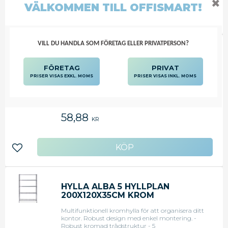
✖
VÄLKOMMEN TILL OFFISMART!
Lägg till i favoriter
VILL DU HANDLA SOM FÖRETAG ELLER PRIVATPERSON?
BROSCHYRSTÄLL EXACOMPTA 1/3
A4 1-FACK
FÖRETAG
PRIVAT
PRISER VISAS EXKL. MOMS
PRISER VISAS INKL. MOMS
Broschyrställ EXACOMPTA 1/3 A4 1-fack
58,88
KR
Lägg till i favoriter
HYLLA ALBA 5 HYLLPLAN
200X120X35CM KROM
Multifunktionell kromhylla för att organisera ditt
kontor. Robust design med enkel montering. -
Robust kromad trådstruktur - 5