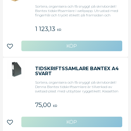
Sortera, organisera och få snyggt på skrivbordet!
Bantex tidskriftsamlare i wellpapp. Utrustad med
fingerhål och tryckt etikett på framsidan och
baksidan. Tidskriftsamlaren är mycket stabil och
har en lång hållbarhet. - Material: Massiv kartong
1 123,13
- Pappersstorlek: A4 - Ryggbredd: 75 mm -
KR
Tjocklek: 3 mm
Lägg till i favoriter
TIDSKRIFTSSAMLARE BANTEX A4
SVART
Sortera, organisera och få snyggt på skrivbordet!
Denna Bantex tidskriftsamlare är tillverkad av
svetsad plast med utbytbar ryggetikett. Kassetten
har samma höjd som Bantex brevkorg har
fingerhål och 65 mm ryggbredd. - Pappersstorlek:
75,00
A4 - Ryggbredd: 6,5 cm - Material: PVC - Djup: 24
KR
cm - Höjd: 31 cm - Färg: Svart
Lägg till i favoriter