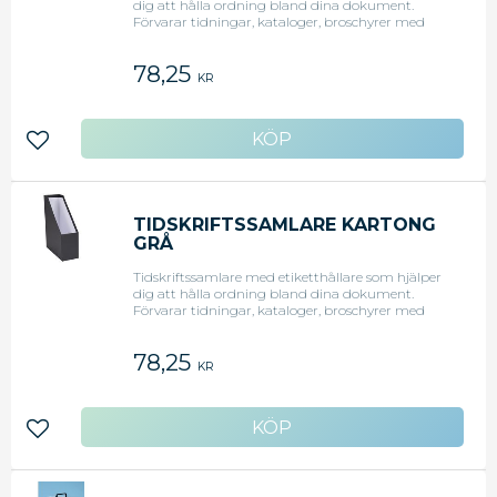
dig att hålla ordning bland dina dokument.
Förvarar tidningar, kataloger, broschyrer med
mera. Elegant design som passar i de flesta hem
och kontor. - Mått (LxBxH): 24,7x9,8x32,2 cm
78,25
<li>Original art.nr: 941150541</li>
KR
Lägg till i favoriter
TIDSKRIFTSSAMLARE KARTONG
GRÅ
Tidskriftssamlare med etiketthållare som hjälper
dig att hålla ordning bland dina dokument.
Förvarar tidningar, kataloger, broschyrer med
mera. Elegant design som passar i de flesta hem
och kontor. - Mått (LxBxH): 24,7x9,8x32,2 cm
78,25
<li>Original art.nr: 941145641</li>
KR
Lägg till i favoriter