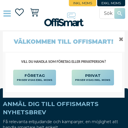
INKL. MOMS
EXKL. MOMS
Favoriter
Kundvagn
✖
VÄLKOMMEN TILL OFFISMART!
PEANGER
SJUKVÅRD OCH OMSORG
INSTRUMENT
PEANGER
VILL DU HANDLA SOM FÖRETAG ELLER PRIVATPERSON?
FÖRETAG
PRIVAT
PRISER VISAS EXKL. MOMS
PRISER VISAS INKL. MOMS
ANMÄL DIG TILL OFFISMARTS
NYHETSBREV
Få relevanta erbjudande och kampanjer, en möjlighet att
handla smartare helt enkelt.