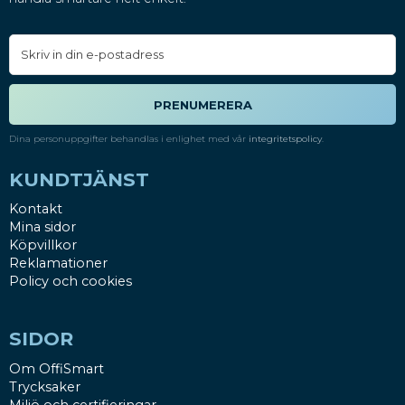
PRENUMERERA
Dina personuppgifter behandlas i enlighet med vår
integritetspolicy
.
KUNDTJÄNST
Kontakt
Mina sidor
Köpvillkor
Reklamationer
Policy och cookies
SIDOR
Om OffiSmart
Trycksaker
Miljö och certifieringar