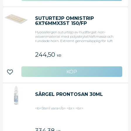
SUTURTEJP OMNISTRIP
6X76MMX3ST 150/FP
Hypoallergen suturtejp av hudfärgat non-
wovenmaterial med polyakrylathäftmassa och
rundade hörn. Extremt genomsläpplig för luft
och vattenånga, vilket förhindrar maceration.
Sitter säkert och kan tas bort utan smärta och
244,50
utan att lämna klisterrester. Absorberar inte
KR
röntgenstrålar, temperaturbeständig och hållbar.
Mått: 6 x 76 mm <li>Original art.nr: 540683</li>
Lägg till i favoriter
SÅRGEL PRONTOSAN 30ML
<b>Steril vara</b> <br> <br>
334,38