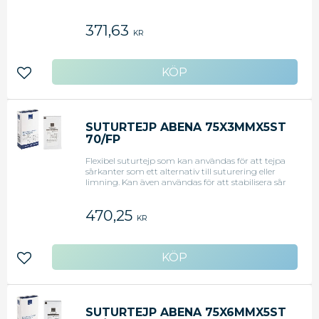
371,63
KR
Lägg till i favoriter
SUTURTEJP ABENA 75X3MMX5ST
70/FP
Flexibel suturtejp som kan användas för att tejpa
sårkanter som ett alternativ till suturering eller
limning. Kan även användas för att stabilisera sår
i kombination med suturer, och när stygnen tas
bort främjas läkningen då suturtejpen håller ihop
470,25
sårkanterna. Produkten är CE-märkt. Storlek: 75 x
KR
3 mm Antal: 70/fp CE-märkt
Lägg till i favoriter
SUTURTEJP ABENA 75X6MMX5ST