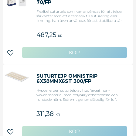
70/FP
Flexibel suturtejp som kan användas för att tejpa
sårkanter som ett alternativ till suturering eller
limning. Kan även användas för att stabilisera sår
i kombination med suturer, och när stygnen tas
bort främjas läkningen då suturtejpen håller ihop
487,25
sårkanterna. Produkten är CE-märkt. Storlek: 75 x
KR
6 mm Antal: 70/fp CE-märkt
Lägg till i favoriter
SUTURTEJP OMNISTRIP
6X38MMX6ST 300/FP
Hypoallergen suturtejp av hudfärgat non-
wovenmaterial med polyakrylathäftmassa och
rundade hörn. Extremt genomsläpplig för luft
och vattenånga, vilket förhindrar maceration.
Sitter säkert och kan tas bort utan smärta och
311,38
utan att lämna klisterrester. Absorberar inte
KR
röntgenstrålar, temperaturbeständig och hållbar.
Mått: 6 x 38 mm
Lägg till i favoriter