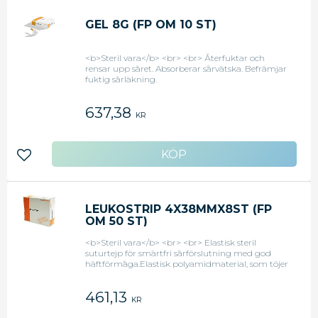
GEL 8G (FP OM 10 ST)
<b>Steril vara</b> <br> <br> Återfuktar och
rensar upp såret. Absorberar sårvätska. Befrämjar
fuktig sårläkning.
637,38
KR
Lägg till i favoriter
LEUKOSTRIP 4X38MMX8ST (FP
OM 50 ST)
<b>Steril vara</b> <br> <br> Elastisk steril
suturtejp för smärtfri sårförslutning med god
häftförmåga.Elastisk polyamidmaterial, som töjer
sig och formar sig efter sårödemet. </br>
</br>4mm x 38mm (8st strips/ark)
461,13
KR