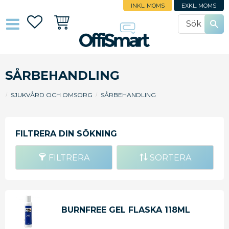
INKL. MOMS
EXKL. MOMS
Favoriter
Kundvagn
SÅRBEHANDLING
SJUKVÅRD OCH OMSORG
SÅRBEHANDLING
FILTRERA
SORTERA
BURNFREE GEL FLASKA 118ML