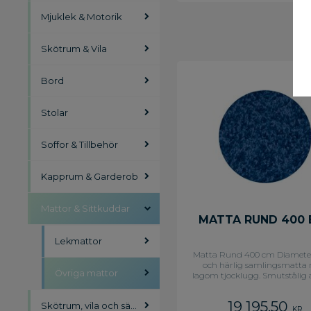
Mjuklek & Motorik
Skötrum & Vila
Bord
Stolar
Soffor & Tillbehör
Kapprum & Garderob
Mattor & Sittkuddar
MATTA RUND 400 
Lekmattor
Matta Rund 400 cm Diameter
och härlig samlingsmatta
Övriga mattor
lagom tjocklugg. Smutstålig 
syntetisk nonwoven. Tvätt
Flamskyddad. Langette
19 195,50
Skötrum, vila och säkerhet
KR