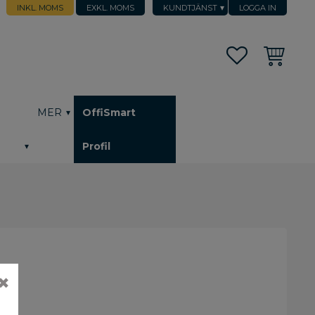
INKL. MOMS
EXKL. MOMS
KUNDTJÄNST
LOGGA IN
Favoriter
Kundvagn
h
MER
OffiSmart
Profil
✖