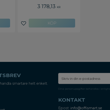
3 178,13
KR
Lägg till i favoriter
ETSBREV
handla smartare helt enkelt.
Dina personuppgifter behandlas i enligh
KONTAKT
Epost:
info@offismart.se