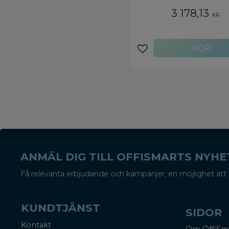
3 178,13
KR
Lägg till i favoriter
ANMÄL DIG TILL OFFISMARTS NYH
Få relevanta erbjudande och kampanjer, en möjlighet att 
KUNDTJÄNST
SIDOR
Kontakt