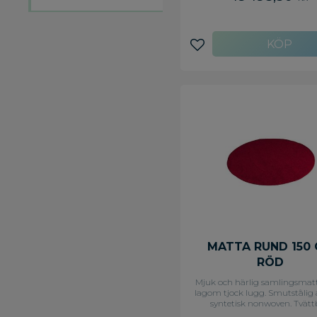
Lägg till i favoriter
MATTA RUND 150
RÖD
Mjuk och härlig samlingsma
lagom tjock lugg. Smutstålig 
syntetisk nonwoven. Tvätt
Flamskyddad. Langetterade k