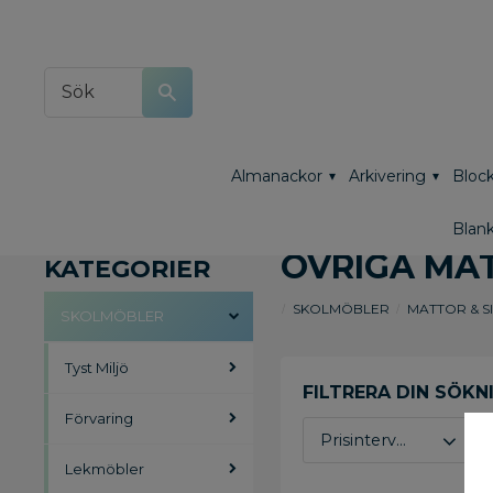
Almanackor
Arkivering
Block
Blank
ÖVRIGA MA
KATEGORIER
SKOLMÖBLER
MATTOR & S
SKOLMÖBLER
Tyst Miljö
Förvaring
Prisintervall
Lekmöbler
3 178
19 196