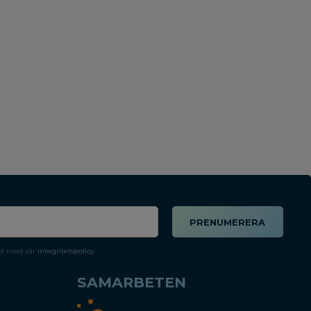
PRENUMERERA
et med vår
integritetspolicy
.
SAMARBETEN