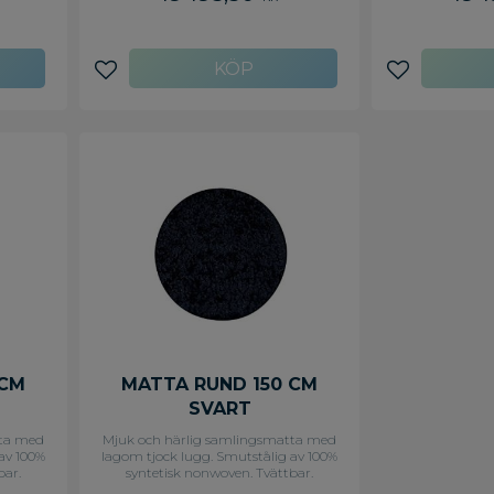
Lägg till i favoriter
Lägg till i f
 CM
MATTA RUND 150 CM
SVART
tta med
Mjuk och härlig samlingsmatta med
av 100%
lagom tjock lugg. Smutstålig av 100%
bar.
syntetisk nonwoven. Tvättbar.
anter.
Flamskyddad. Langetterade kanter.