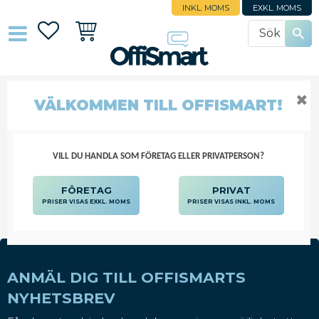
INKL. MOMS
EXKL. MOMS
Favoriter
Kundvagn
✖
OH-LAMPOR
VÄLKOMMEN TILL OFFISMART!
KONFERERA OCH PLANERA
OVERHEADPROJEKTORER
OH-LAMPOR
VILL DU HANDLA SOM FÖRETAG ELLER PRIVATPERSON?
FÖRETAG
PRIVAT
PRISER VISAS EXKL. MOMS
PRISER VISAS INKL. MOMS
ANMÄL DIG TILL OFFISMARTS
NYHETSBREV