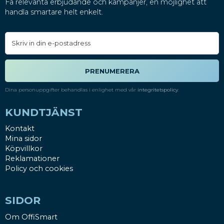
Få relevanta erbjudande och kampanjer, en möjlighet att
handla smartare helt enkelt.
PRENUMERERA
Dina personuppgifter behandlas i enlighet med vår
integritetspolicy
.
KUNDTJÄNST
Kontakt
Mina sidor
Köpvillkor
Reklamationer
Policy och cookies
SIDOR
Om OffiSmart