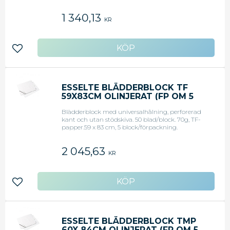
67,5 x 100 cm. - Justerbar höjd 130-190 cm.
<li>Original art.nr: TF01 ECO POPIEL</li>
1 340,13
KR
Lägg till i favoriter
ESSELTE BLÄDDERBLOCK TF
59X83CM OLINJERAT (FP OM 5
ST)
Blädderblock med universalhålning, perforerad
kant och utan stödskiva. 50 blad/block. 70g, TF-
papper.59 x 83 cm, 5 block/förpackning.
2 045,63
KR
Lägg till i favoriter
ESSELTE BLÄDDERBLOCK TMP
60X 84CM OLINJERAT (FP OM 5