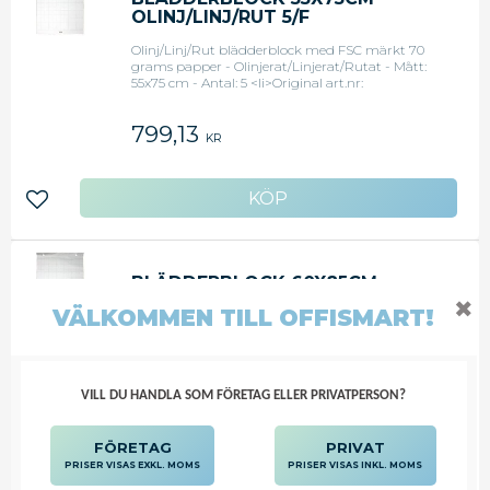
OLINJ/LINJ/RUT 5/F
Olinj/Linj/Rut blädderblock med FSC märkt 70
grams papper - Olinjerat/Linjerat/Rutat - Mått:
55x75 cm - Antal: 5 <li>Original art.nr:
KF162564</li>
799,13
KR
Lägg till i favoriter
BLÄDDERBLOCK 60X85CM
OLINJ/LINJ/RUT 5/F
✖
VÄLKOMMEN TILL OFFISMART!
Olinj/Linj/Rut blädderblock med FSC märkt 60
grams papper - Olinjerat/Linjerat/Rutat - Mått:
60x85 cm - Antal: 5 <li>Original art.nr:
KF162562</li>
VILL DU HANDLA SOM FÖRETAG ELLER PRIVATPERSON?
1 200,25
KR
FÖRETAG
PRIVAT
PRISER VISAS EXKL. MOMS
PRISER VISAS INKL. MOMS