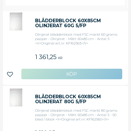
Lägg till i favoriter
BLÄDDERBLOCK 60X85CM
OLINJERAT 60G 5/FP
Olinjerat blädderblock med FSC märkt 60 grams
papper - Olinjerat - Mått: 60x85 cm - Antal: 5
<li>Original art.nr: KF162563</li>
1 361,25
KR
Lägg till i favoriter
BLÄDDERBLOCK 60X85CM
OLINJERAT 80G 5/FP
Olinjerat blädderblock med FSC märkt 80 grams
papper - Olinjerat - Mått: 60x85 cm - Antal: 5 - 50
blad / block <li>Original art.nr: KF162560</li>