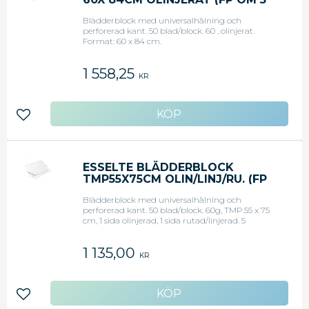
ST)
Blädderblock med universalhålning och
perforerad kant. 50 blad/block. 60 , olinjerat.
Format: 60 x 84 cm.
1 558,25
KR
Lägg till i favoriter
ESSELTE BLÄDDERBLOCK
TMP55X75CM OLIN/LINJ/RU. (FP
OM 5 ST)
Blädderblock med universalhålning och
perforerad kant. 50 blad/block. 60g, TMP.55 x 75
cm, 1 sida olinjerad, 1 sida rutad/linjerad. 5
block/förpackning.
1 135,00
KR
Lägg till i favoriter