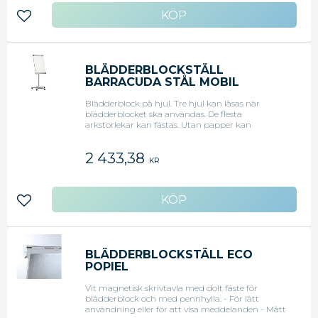
Lägg till i favoriter
BLÄDDERBLOCKSTÄLL
BARRACUDA STÅL MOBIL
Blädderblock på hjul. Tre hjul kan låsas när
blädderblocket ska användas. De flesta
arkstorlekar kan fästas. Utan papper kan
Barracuda användas som whiteboard. - Bra för
daglig användning - Drywipe surface - Penhylla
2 433,38
av plast längs hela bredden. - Justerbar höjd 105-
KR
184cm - 5 hjul, 3 av vilka kan låsas - Mått: 100 x 67.5
cm <li>Original art.nr: TF03</li>
Lägg till i favoriter
BLÄDDERBLOCKSTÄLL ECO
POPIEL
Vit magnetisk skrivtavla med dolt fäste för
blädderblock och med pennhylla. - För lätt
användning eller för att visa meddelanden - Mått