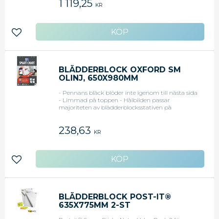
1 119,25
KR
Lägg till i favoriter
BLÄDDERBLOCK OXFORD SM
OLINJ, 650X980MM
- Pennans bläck blöder inte igenom till nästa sida
- Limmad på toppen - Hålbilden passar
majoriteten av blädderblocksstativen på
marknaden
238,63
KR
Lägg till i favoriter
BLÄDDERBLOCK POST-IT®
635X775MM 2-ST