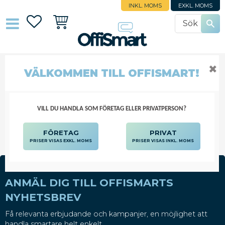
INKL. MOMS
EXKL. MOMS
Favoriter
Kundvagn
✖
VÄLKOMMEN TILL OFFISMART!
NOTES FÄRGADE
BLOCK, BLANKETTER
NOTISAR
NOTES
NOTES FÄRGADE
VILL DU HANDLA SOM FÖRETAG ELLER PRIVATPERSON?
FÖRETAG
PRIVAT
PRISER VISAS EXKL. MOMS
PRISER VISAS INKL. MOMS
ANMÄL DIG TILL OFFISMARTS
NYHETSBREV
Få relevanta erbjudande och kampanjer, en möjlighet att
handla smartare helt enkelt.