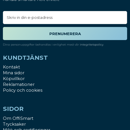
PRENUMERERA
Dina personuppgifter behandlas i enlighet med vår
integritetspolicy
.
KUNDTJÄNST
Kontakt
Mina sidor
Köpvillkor
Reklamationer
Policy och cookies
SIDOR
Om OffiSmart
Trycksaker
Miljö och certifieringar