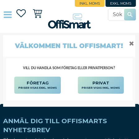
INKL. MOMS
EXKL. MOMS
Favoriter
Kundvagn
✖
MOTORIK KLÄTTERSTÄLLNING
VÄLKOMMEN TILL OFFISMART!
SKOLMÖBLER
MJUKLEK & MOTORIK
MOTORIK KLÄTTERSTÄLLNING
VILL DU HANDLA SOM FÖRETAG ELLER PRIVATPERSON?
FÖRETAG
PRIVAT
PRISER VISAS EXKL. MOMS
PRISER VISAS INKL. MOMS
ANMÄL DIG TILL OFFISMARTS
NYHETSBREV