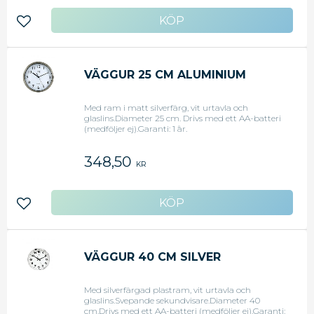
Lägg till i favoriter
VÄGGUR 25 CM ALUMINIUM
Med ram i matt silverfärg, vit urtavla och
glaslins.Diameter 25 cm. Drivs med ett AA-batteri
(medföljer ej).Garanti: 1 år.
348,50
KR
Lägg till i favoriter
VÄGGUR 40 CM SILVER
Med silverfärgad plastram, vit urtavla och
glaslins.Svepande sekundvisare.Diameter 40
cm.Drivs med ett AA-batteri (medföljer ej).Garanti: