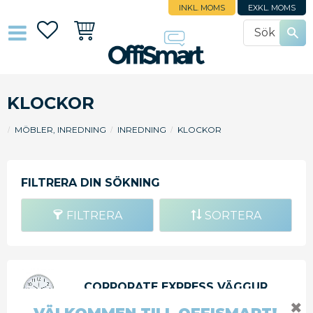
INKL. MOMS
EXKL. MOMS
Favoriter
Kundvagn
KLOCKOR
MÖBLER, INREDNING
INREDNING
KLOCKOR
FILTRERA
SORTERA
CORPORATE EXPRESS VÄGGUR
RADIOKONTROLLERAT 35M
✖
SILVER