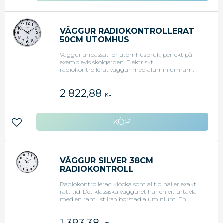
VÄGGUR RADIOKONTROLLERAT
50CM UTOMHUS
Väggur anpassat för utomhusbruk, perfekt på
exemplevis skolgården. Elektriskt
radiokontrollerat väggur med aluminiumram.
Vägguret är vattenskyddat för utomhusbruk.
Visar timmar och minuter. - För utomhusbruk -
2 822,88
Diameter: 500 mm - Adapter ingår
KR
Lägg till i favoriter
VÄGGUR SILVER 38CM
RADIOKONTROLL
Radiokontrollerad klocka som alltid håller exakt
rätt tid. Det klassiska vägguret har en vit urtavla
med en ram i stilren borstad aluminium. En
radiokontrollerad klocka håller alltid exakt tid och
justerar automatiskt mellan sommar- och
1 393,38
vintertid. Den radiokontrollerade ställs