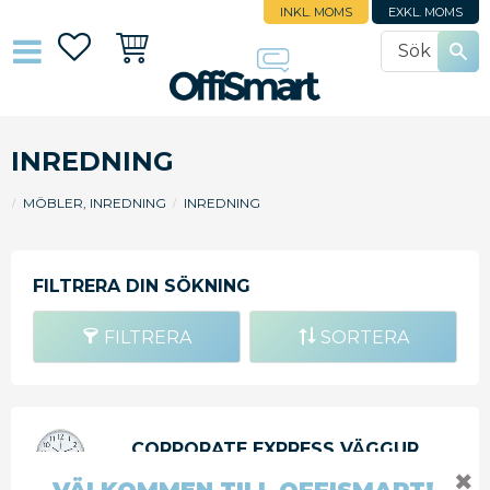
INKL. MOMS
EXKL. MOMS
Favoriter
Kundvagn
INREDNING
MÖBLER, INREDNING
INREDNING
FILTRERA
SORTERA
CORPORATE EXPRESS VÄGGUR
RADIOKONTROLLERAT 35M
✖
SILVER