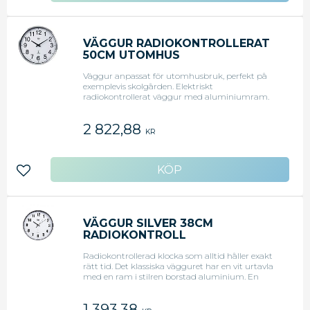
VÄGGUR RADIOKONTROLLERAT
50CM UTOMHUS
Väggur anpassat för utomhusbruk, perfekt på
exemplevis skolgården. Elektriskt
radiokontrollerat väggur med aluminiumram.
Vägguret är vattenskyddat för utomhusbruk.
Visar timmar och minuter. - För utomhusbruk -
2 822,88
Diameter: 500 mm - Adapter ingår
KR
Lägg till i favoriter
VÄGGUR SILVER 38CM
RADIOKONTROLL
Radiokontrollerad klocka som alltid håller exakt
rätt tid. Det klassiska vägguret har en vit urtavla
med en ram i stilren borstad aluminium. En
radiokontrollerad klocka håller alltid exakt tid och
justerar automatiskt mellan sommar- och
1 393,38
vintertid. Den radiokontrollerade ställs