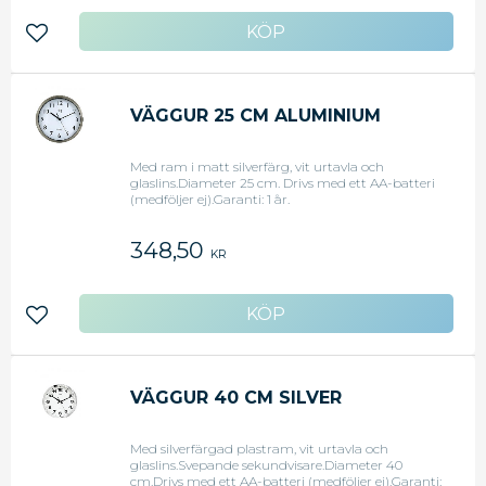
Lägg till i favoriter
VÄGGUR 25 CM ALUMINIUM
Med ram i matt silverfärg, vit urtavla och
glaslins.Diameter 25 cm. Drivs med ett AA-batteri
(medföljer ej).Garanti: 1 år.
348,50
KR
Lägg till i favoriter
VÄGGUR 40 CM SILVER
Med silverfärgad plastram, vit urtavla och
glaslins.Svepande sekundvisare.Diameter 40
cm.Drivs med ett AA-batteri (medföljer ej).Garanti: