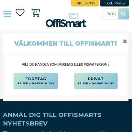
INKL. MOMS
EXKL. MOMS
Favoriter
Kundvagn
✖
INKONTINENSFIXERING
VÄLKOMMEN TILL OFFISMART!
SJUKVÅRD OCH OMSORG
DIAGNOS OCH BEHANDLING
INKONTINENSFIXERING
VILL DU HANDLA SOM FÖRETAG ELLER PRIVATPERSON?
FÖRETAG
PRIVAT
PRISER VISAS EXKL. MOMS
PRISER VISAS INKL. MOMS
ANMÄL DIG TILL OFFISMARTS
NYHETSBREV