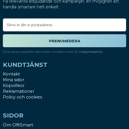
Få relevanta erbjudande och kampanjer, en möjlighet att
handla smartare helt enkelt.
PRENUMERERA
Dina personuppgifter behandlas i enlighet med vår
integritetspolicy
.
KUNDTJÄNST
Kontakt
Mina sidor
Köpvillkor
Reklamationer
Policy och cookies
SIDOR
Om OffiSmart