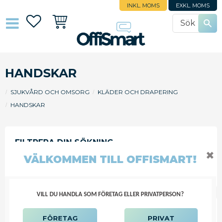
INKL. MOMS
EXKL. MOMS
Favoriter
Kundvagn
HANDSKAR
SJUKVÅRD OCH OMSORG
KLÄDER OCH DRAPERING
HANDSKAR
✖
VÄLKOMMEN TILL OFFISMART!
FILTRERA
SORTERA
VILL DU HANDLA SOM FÖRETAG ELLER PRIVATPERSON?
TEGERA FRACKHANDSKE UTAN
FÖRETAG
PRIVAT