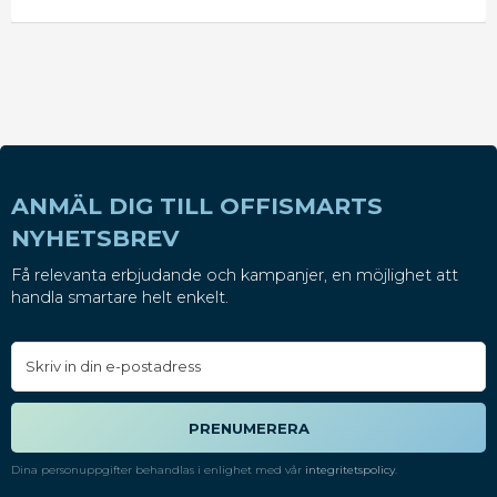
Tjocklek: 0,035 mm Mått: 160 x 260 mm 1 liter 100
st per rulle
ANMÄL DIG TILL OFFISMARTS
NYHETSBREV
Få relevanta erbjudande och kampanjer, en möjlighet att
handla smartare helt enkelt.
PRENUMERERA
Dina personuppgifter behandlas i enlighet med vår
integritetspolicy
.